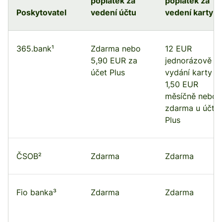
poplatek za
poplatek za
Poskytovatel
vedení účtu
vedení karty
365.bank¹
Zdarma nebo
12 EUR
5,90 EUR za
jednorázově z
účet Plus
vydání karty +
1,50 EUR
měsíčně nebo
zdarma u účtu
Plus
ČSOB²
Zdarma
Zdarma
Fio banka³
Zdarma
Zdarma