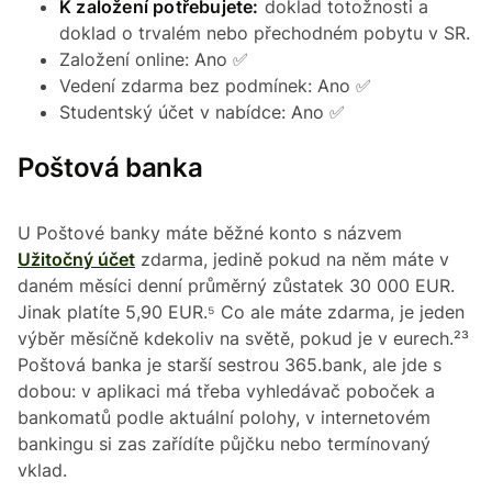
K založení potřebujete:
doklad totožnosti a
doklad o trvalém nebo přechodném pobytu v SR.
Založení online: Ano ✅
Vedení zdarma bez podmínek: Ano ✅
Studentský účet v nabídce: Ano ✅
Poštová banka
U Poštové banky máte běžné konto s názvem
Užitočný účet
zdarma, jedině pokud na něm máte v
daném měsíci denní průměrný zůstatek 30 000 EUR.
Jinak platíte 5,90 EUR.⁵ Co ale máte zdarma, je jeden
výběr měsíčně kdekoliv na světě, pokud je v eurech.²³
Poštová banka je starší sestrou 365.bank, ale jde s
dobou: v aplikaci má třeba vyhledávač poboček a
bankomatů podle aktuální polohy, v internetovém
bankingu si zas zařídíte půjčku nebo termínovaný
vklad.