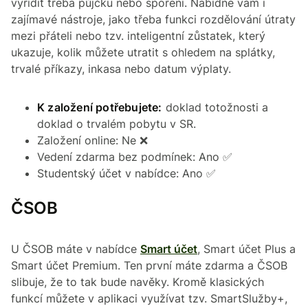
vyřídit třeba půjčku nebo spoření. Nabídne vám i
zajímavé nástroje, jako třeba funkci rozdělování útraty
mezi přáteli nebo tzv. inteligentní zůstatek, který
ukazuje, kolik můžete utratit s ohledem na splátky,
trvalé příkazy, inkasa nebo datum výplaty.
K založení potřebujete:
doklad totožnosti a
doklad o trvalém pobytu v SR.
Založení online: Ne ❌
Vedení zdarma bez podmínek: Ano ✅
Studentský účet v nabídce: Ano ✅
ČSOB
U ČSOB máte v nabídce
Smart účet
, Smart účet Plus a
Smart účet Premium. Ten první máte zdarma a ČSOB
slibuje, že to tak bude navěky. Kromě klasických
funkcí můžete v aplikaci využívat tzv. SmartSlužby+,