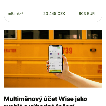
mBank²²
23 445 CZK
803 EUR
Multiměnový účet Wise jako