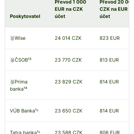
Převod 1 000
Převod 20 00
EUR na CZK
CZK na EUR
Poskytovatel
účet
účet
🥇Wise
24 014 CZK
823 EUR
🥈ČSOB¹³
23 770 CZK
813 EUR
🥉Prima
23 829 CZK
814 EUR
banka¹⁴
VÚB Banka¹⁵
23 650 CZK
814 EUR
Tatra banka¹⁶
23 588 CZK
806 EUR