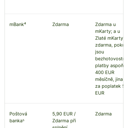
mBank⁴
Zdarma
Zdarma u
mKarty; a u
Zlaté mKarty
zdarma, pokud
jsou
bezhotovostní
platby aspoň
400 EUR
měsíčně, jinak
za poplatek 5
EUR
Poštová
5,90 EUR /
Zdarma
banka⁵
Zdarma při
splnění