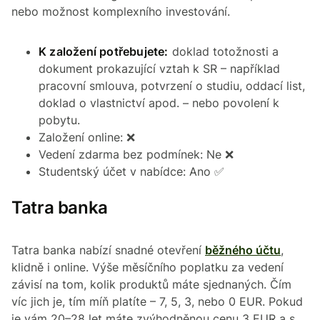
nebo možnost komplexního investování.
K založení potřebujete:
doklad totožnosti a
dokument prokazující vztah k SR – například
pracovní smlouva, potvrzení o studiu, oddací list,
doklad o vlastnictví apod. – nebo povolení k
pobytu.
Založení online: ❌
Vedení zdarma bez podmínek: Ne ❌
Studentský účet v nabídce: Ano ✅
Tatra banka
Tatra banka nabízí snadné otevření
běžného účtu
,
klidně i online. Výše měsíčního poplatku za vedení
závisí na tom, kolik produktů máte sjednaných. Čím
víc jich je, tím míň platíte – 7, 5, 3, nebo 0 EUR. Pokud
je vám 20–28 let máte zvýhodněnou cenu 3 EUR a s