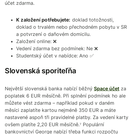
účet zdarma.
K založení potřebujete:
doklad totožnosti,
doklad o trvalém nebo přechodném pobytu v SR
a potvrzení o daňovém domicilu.
Založení online: ❌
Vedení zdarma bez podmínek: Ne ❌
Studentský účet v nabídce: Ano ✅
Slovenská sporiteľňa
Největší slovenská banka nabízí běžný
Space účet
za
poplatek 6 EUR měsíčně. Při splnění podmínek ho ale
můžete vést zdarma – například pokud v daném
měsíci zaplatíte kartou nejméně 350 EUR a máte
nastavené aspoň tři pravidelné platby. Za vedení karty
ovšem platíte 2,20 EUR měsíčně.⁷ Populární
bankovnictví George nabízí třeba funkci rozpočtu