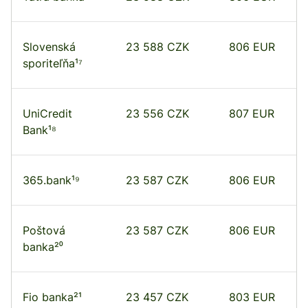
Slovenská
23 588 CZK
806 EUR
sporiteľňa¹⁷
UniCredit
23 556 CZK
807 EUR
Bank¹⁸
365.bank¹⁹
23 587 CZK
806 EUR
Poštová
23 587 CZK
806 EUR
banka²⁰
Fio banka²¹
23 457 CZK
803 EUR