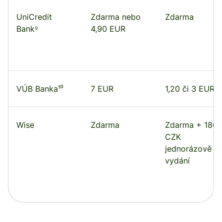
UniCredit
Zdarma nebo
Zdarma
Bank⁹
4,90 EUR
VÚB Banka¹⁰
7 EUR
1,20 či 3 EUR
Wise
Zdarma
Zdarma + 180
CZK
jednorázově z
vydání