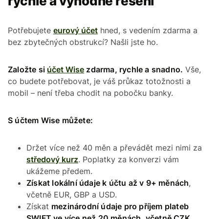
rychlé a výhodné řešení
Potřebujete
eurový účet
hned, s vedením zdarma a
bez zbytečných obstrukcí? Našli jste ho.
Založte si
účet Wise
zdarma, rychle a snadno.
Vše,
co budete potřebovat, je váš průkaz totožnosti a
mobil – není třeba chodit na pobočku banky.
S účtem Wise můžete:
Držet více než 40 měn a převádět mezi nimi za
středový kurz
. Poplatky za konverzi vám
ukážeme předem.
Získat lokální údaje k účtu až v 9+ měnách
,
včetně EUR, GBP a USD.
Získat
mezinárodní údaje pro příjem plateb
SWIFT ve více než 20 měnách, včetně CZK
.