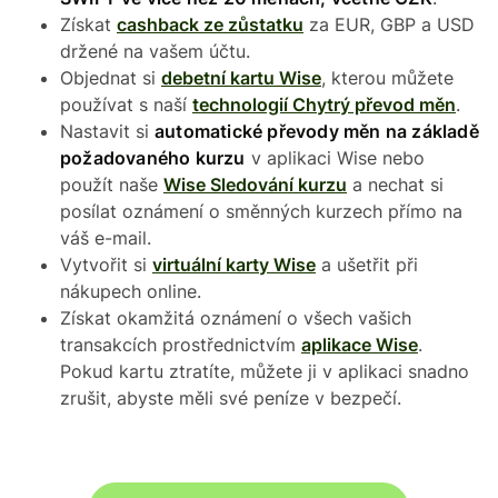
Získat
cashback ze zůstatku
za EUR, GBP a USD
držené na vašem účtu.
Objednat si
debetní kartu Wise
, kterou můžete
používat s naší
technologií Chytrý převod měn
.
Nastavit si
automatické převody měn na základě
požadovaného kurzu
v aplikaci Wise nebo
použít naše
Wise Sledování kurzu
a nechat si
posílat oznámení o směnných kurzech přímo na
váš e-mail.
Vytvořit si
virtuální karty Wise
a ušetřit při
nákupech online.
Získat okamžitá oznámení o všech vašich
transakcích prostřednictvím
aplikace Wise
.
Pokud kartu ztratíte, můžete ji v aplikaci snadno
zrušit, abyste měli své peníze v bezpečí.