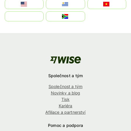
Estados Unidos
Uruguay
Việt Nam
بالعربية
South Africa
Společnost a tým
Společnost a tým
Novinky a blog
Tisk
Kariéra
Afiliace a partnerství
Pomoc a podpora