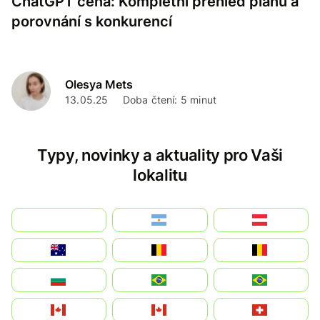
ChatGPT cena: Kompletní přehled plánů a
porovnání s konkurencí
Olesya Mets
13.05.25
Doba čtení: 5 minut
Typy, novinky a aktuality pro Vaši
lokalitu
بالعربية
Argentina
Österreich
Australia
België
Belgique
България
Brasil (ES)
Brasil
Canada (FR)
Canada
Svizzera