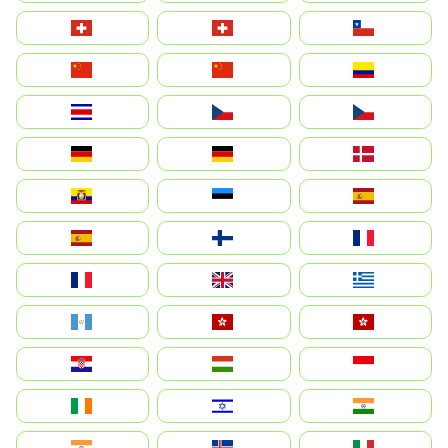
Suisse
Schweiz
Chile
中国
China
Colombia
Costa Rica
Czechia
Česko
Deutschland
Germany
Danmark
Ecuador
Eesti
Spain
España
Suomi
France
France
United Kingdom
Ελλάδα
Guatemala
Hong Kong
中國香港特別行政區
Hrvatska
Magyarország
Indonesia
Ireland
ישראל
भारत
India
Ísland
Italia