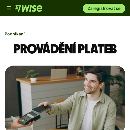
Toggle
Zaregistrovat se
navigation
Podnikání
Provádění plateb