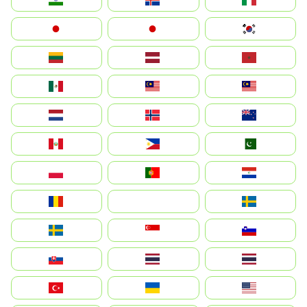
Japan
日本
대한민국
Lietuva
Latvija
Maroc
México
Malaysia (MS)
Malaysia
Nederland
Norge
New Zealand
Perú
Philippines
Pakistan
Polska
Portugal
Paraguay
România
На русском
Sweden
Sverige
Singapore
Slovenija
Slovensko
Thailand
ไทย
Türkiye
Україна
United States