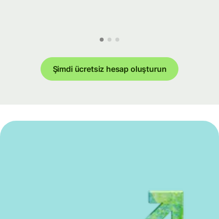
Şimdi ücretsiz hesap oluşturun