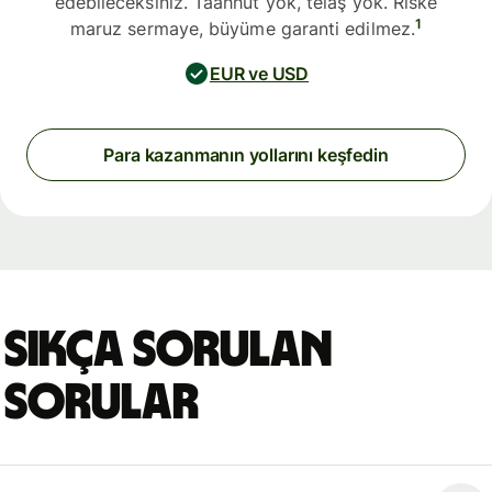
edebileceksiniz. Taahhüt yok, telaş yok. Riske
1
maruz sermaye, büyüme garanti edilmez.
EUR ve USD
Para kazanmanın yollarını keşfedin
Sıkça sorulan
sorular