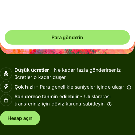
Toplam ücretler
6,26 EUR
EUR tutarına dâhildir
Para gönderin
Düşük ücretler
- Ne kadar fazla gönderirseniz
ücretler o kadar düşer
Çok hızlı
- Para genellikle saniyeler içinde ulaşır
Son derece tahmin edilebilir
- Uluslararası
transferiniz için döviz kurunu sabitleyin
Hesap açın