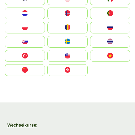
Nederland
Norge
Portugal
Polska
România
Россия
Slovensko
Ruoŧŧa
ไทย
Türkiye
United States
Vietnam
中国
中國香港特別行政區
Wechselkurse: