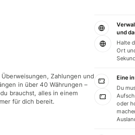
Verwal
und da
Halte 
Ort und
Sekund
i Überweisungen, Zahlungen und
Eine i
ängen in über 40 Währungen –
Du mus
 du brauchst, alles in einem
Aufsch
mer für dich bereit.
oder h
machen
Ausland