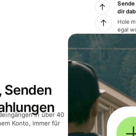
Sende 
dir da
Hole m
egal w
, Senden
ahlungen
deingängen in über 40
inem Konto, immer für