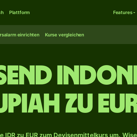
ch
Plattform
Features
rsalarm einrichten
Kurse vergleichen
usend indon
upiah zu Eu
e IDR zu EUR zum Devisenmittelkurs um. Wise 