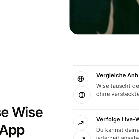
Vergleiche Anb
Wise tauscht d
ohne versteckt
se Wise
Verfolge Live-
-App
Du kannst dein
jederzeit anseh