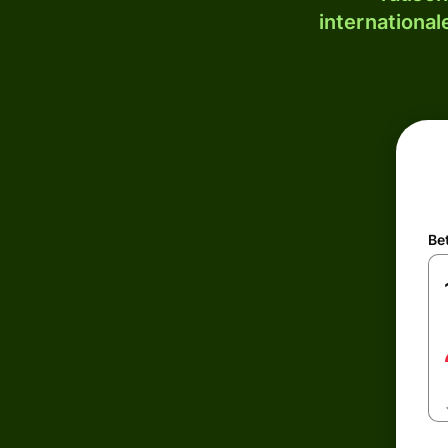
internationa
Be