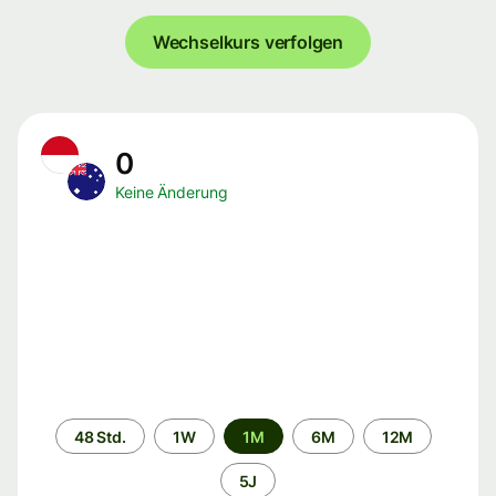
Wechselkurs verfolgen
0
Keine Änderung
Zeitraum
48 Std.
1W
1M
6M
12M
5J