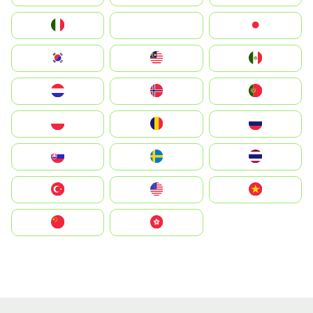
Italia
JA
Japan
South Korea
Malay
Mexico
Nederland
Norge
Portugal
Polska
România
Россия
Slovensko
Ruoŧŧa
ไทย
Türkiye
United States
Vietnam
中国
中國香港特別行政區