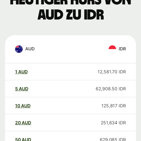
Heutiger Kurs von
AUD zu IDR
AUD
IDR
1
AUD
12,581.70
IDR
5
AUD
62,908.50
IDR
10
AUD
125,817
IDR
20
AUD
251,634
IDR
50
AUD
629,085
IDR