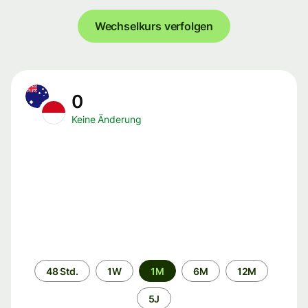
Wechselkurs verfolgen
0
Keine Änderung
Zeitraum
48 Std.
1W
1M
6M
12M
5J