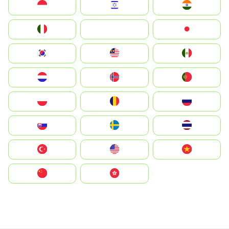
Indonesia
Israel
India
Italia
JA
Japan
South Korea
Malay
Mexico
Nederland
Norge
Portugal
Polska
România
Россия
Slovensko
Ruoŧŧa
ไทย
Türkiye
United States
Vietnam
中国
中國香港特別行政區