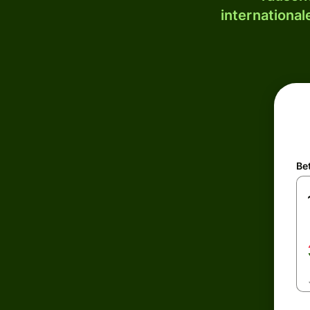
internationa
Be