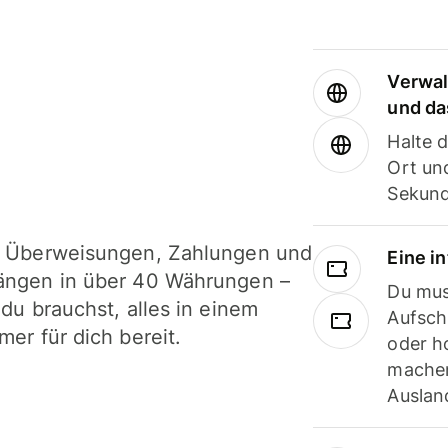
Verwal
und da
Halte 
Ort und
Sekund
i Überweisungen, Zahlungen und
Eine i
ängen in über 40 Währungen –
Du mus
 du brauchst, alles in einem
Aufsch
mer für dich bereit.
oder h
machen
Ausland