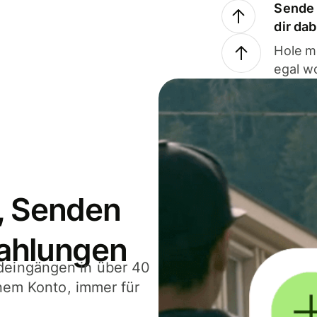
Sende 
dir da
Hole m
egal w
, Senden
ahlungen
deingängen in über 40
inem Konto, immer für