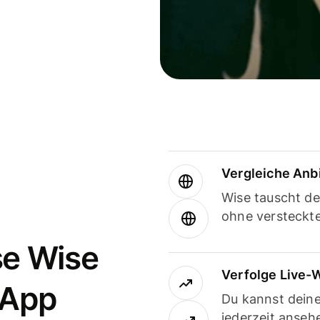
Vergleiche Anb
Wise tauscht d
ohne versteckt
se Wise
Verfolge Live-
-App
Du kannst dein
jederzeit anseh