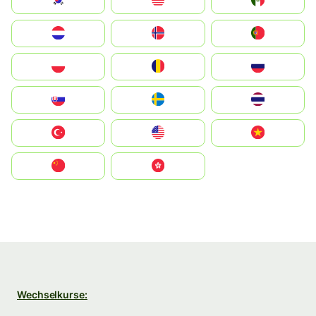
South Korea
Malay
Mexico
Nederland
Norge
Portugal
Polska
România
Россия
Slovensko
Ruoŧŧa
ไทย
Türkiye
United States
Vietnam
中国
中國香港特別行政區
Wechselkurse: