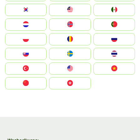
South Korea
Malay
Mexico
Nederland
Norge
Portugal
Polska
România
Россия
Slovensko
Ruoŧŧa
ไทย
Türkiye
United States
Vietnam
中国
中國香港特別行政區