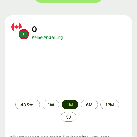
0
Keine Änderung
Zeitraum
48 Std.
1W
1M
6M
12M
5J