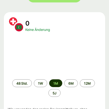
0
Keine Änderung
Zeitraum
48 Std.
1W
1M
6M
12M
5J