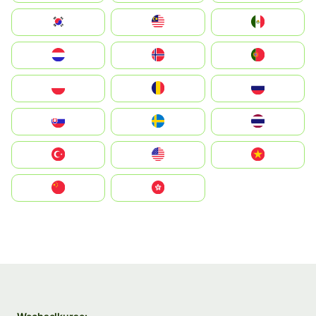
South Korea
Malay
Mexico
Nederland
Norge
Portugal
Polska
România
Россия
Slovensko
Ruoŧŧa
ไทย
Türkiye
United States
Vietnam
中国
中國香港特別行政區