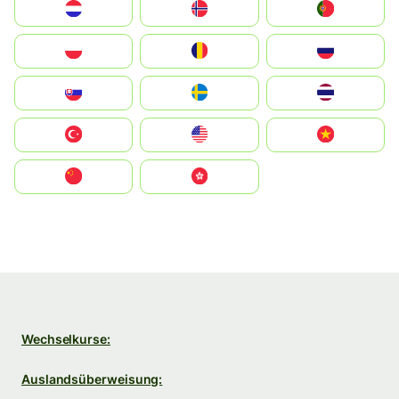
Nederland
Norge
Portugal
Polska
România
Россия
Slovensko
Ruoŧŧa
ไทย
Türkiye
United States
Vietnam
中国
中國香港特別行政區
Wechselkurse:
Auslandsüberweisung: