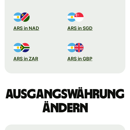
ARS in NAD
ARS in SGD
ARS in ZAR
ARS in GBP
Ausgangswährung
ändern