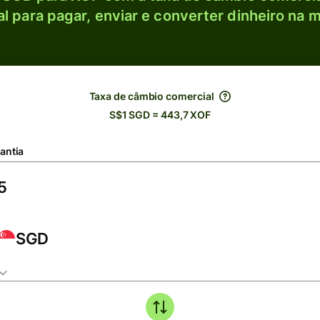
l para pagar, enviar e converter dinheiro na m
Taxa de câmbio comercial
S$1 SGD = 443,7 XOF
antia
SGD