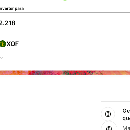
nverter para
XOF
Ge
qu
Ma