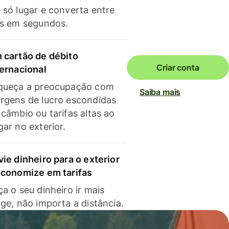
 só lugar e converta entre
as em segundos.
 cartão de débito
Criar conta
ternacional
queça a preocupação com
Saiba mais
rgens de lucro escondidas
 câmbio ou tarifas altas ao
gar no exterior.
vie dinheiro para o exterior
economize em tarifas
a o seu dinheiro ir mais
nge, não importa a distância.