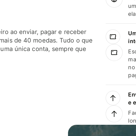
um
el
ro ao enviar, pagar e receber
Um
mais de 40 moedas. Tudo o que
in
 uma única conta, sempre que
Es
ma
no
pa
En
e 
Faç
lo