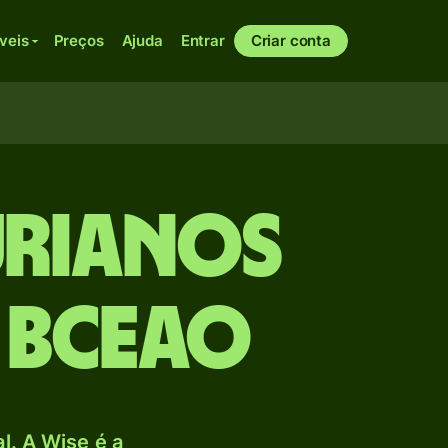
veis
Preços
Ajuda
Entrar
Criar conta
urianos
 BCEAO
. A Wise é a