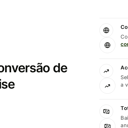
Co
Co
co
conversão de
Ac
Se
ise
a 
To
Ba
an