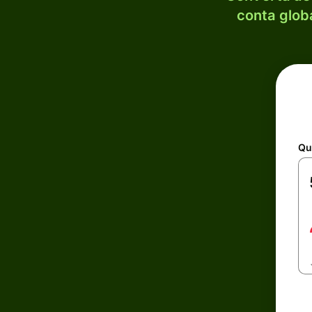
conta globa
Qu