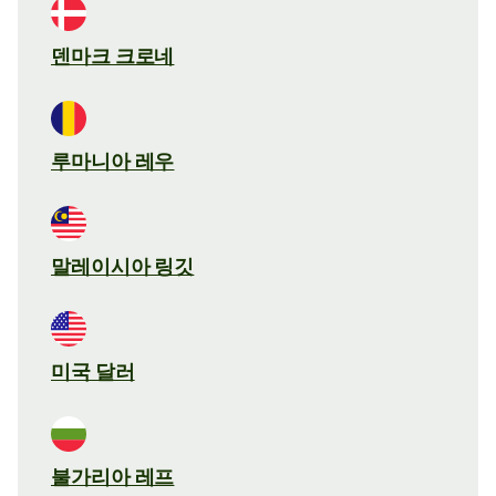
덴마크 크로네
루마니아 레우
말레이시아 링깃
미국 달러
불가리아 레프