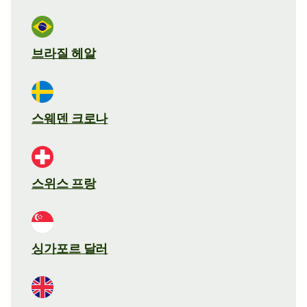
브라질 헤알
스웨덴 크로나
스위스 프랑
싱가포르 달러