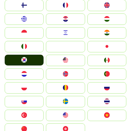
Suomi
France
United Kingdom
Greece
Hrvatska
Magyarország
Indonesia
Israel
India
Italia
JA
Japan
South Korea
Malay
Mexico
Nederland
Norge
Portugal
Polska
România
Россия
Slovensko
Ruoŧŧa
ไทย
Türkiye
United States
Vietnam
中国
中國香港特別行政區