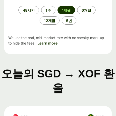
기
48시간
1주
1개월
6개월
간
12개월
5년
We use the real, mid-market rate with no sneaky mark-up
to hide the fees.
Learn more
오늘의 SGD → XOF 환
율