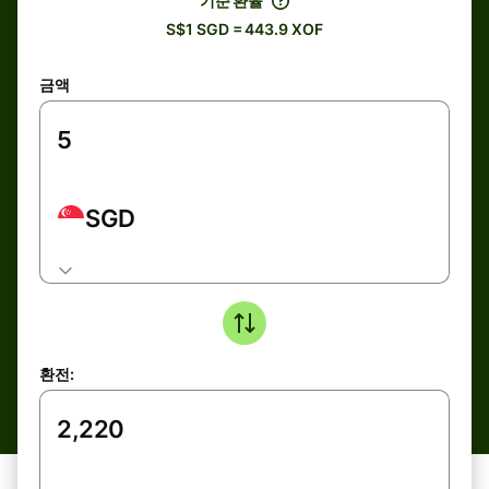
기준 환율
S$1 SGD = 443.9 XOF
금액
SGD
환전: