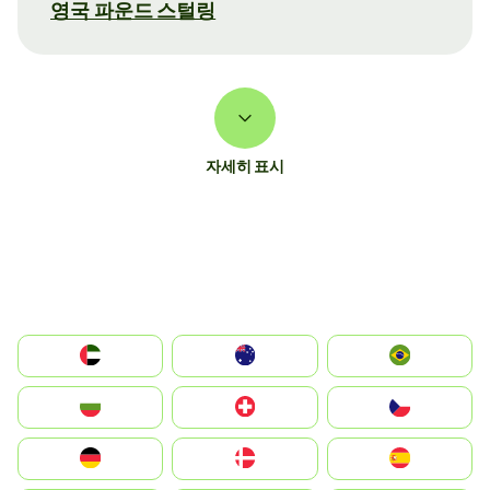
영국 파운드 스털링
자세히 표시
الإمارات العربية المتحدة
Australia
Brazil
България
Switzerland
Czechia
Deutschland
Denmark
España