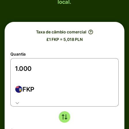
local.
Taxa de câmbio comercial
£1 FKP = 5,018 PLN
Quantia
FKP