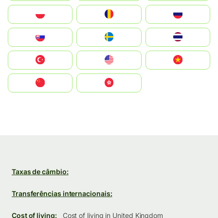
Polska
România
Россия
Slovensko
Ruoŧŧa
ไทย
Türkiye
United States
Vietnam
中国
中國香港特別行政區
Taxas de câmbio:
Transferências internacionais:
Cost of living:
Cost of living in United Kingdom