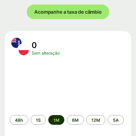
Acompanhe a taxa de câmbio
0
Sem alteração
Período
48h
1S
1M
6M
12M
5A
de
tempo