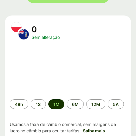
0
Sem alteração
Período
48h
1S
1M
6M
12M
5A
de
tempo
Usamos a taxa de câmbio comercial, sem margens de
lucro no câmbio para ocultar tarifas.
Saiba mais