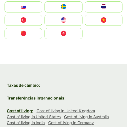
Slovensko
Ruoŧŧa
ไทย
Türkiye
United States
Vietnam
中国
中國香港特別行政區
Taxas de câmbio:
Transferências internacionais:
Cost of living:
Cost of living in United Kingdom
Cost of living in United States
Cost of living in Australia
Cost of living in India
Cost of living in Germany