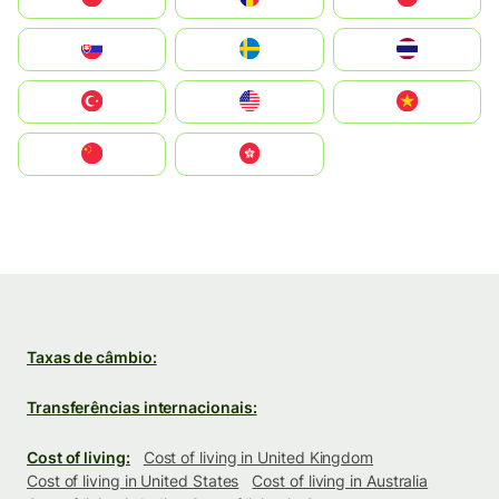
Slovensko
Ruoŧŧa
ไทย
Türkiye
United States
Vietnam
中国
中國香港特別行政區
Taxas de câmbio:
Transferências internacionais:
Cost of living:
Cost of living in United Kingdom
Cost of living in United States
Cost of living in Australia