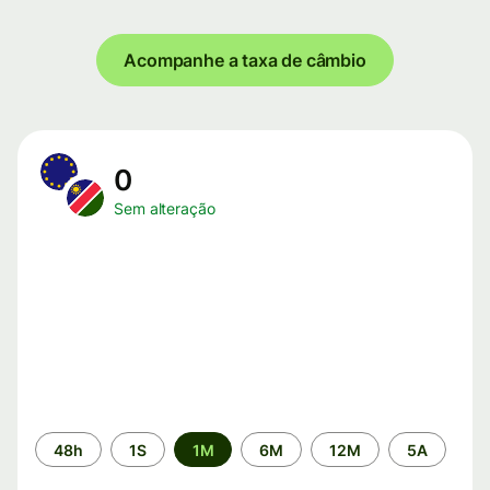
Acompanhe a taxa de câmbio
0
Sem alteração
Período
48h
1S
1M
6M
12M
5A
de
tempo