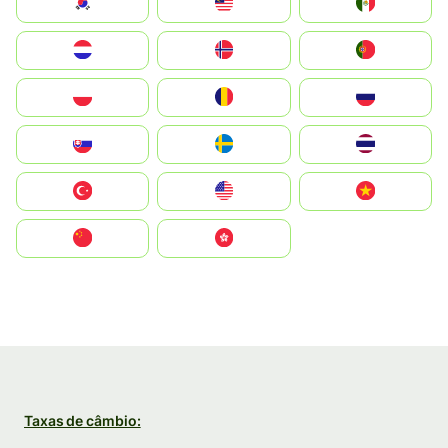
South Korea
Malay
Mexico
Nederland
Norge
Portugal
Polska
România
Россия
Slovensko
Ruoŧŧa
ไทย
Türkiye
United States
Vietnam
中国
中國香港特別行政區
Taxas de câmbio: