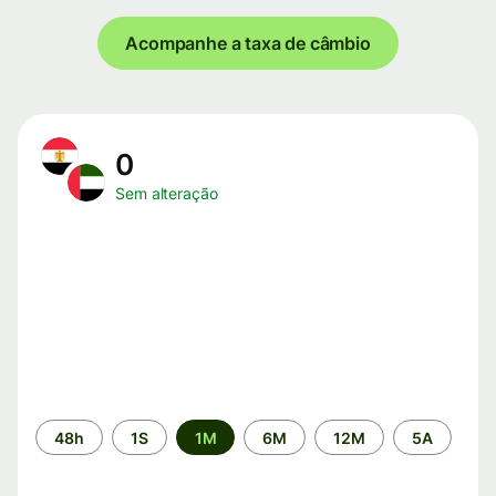
Acompanhe a taxa de câmbio
0
Sem alteração
Período
48h
1S
1M
6M
12M
5A
de
tempo