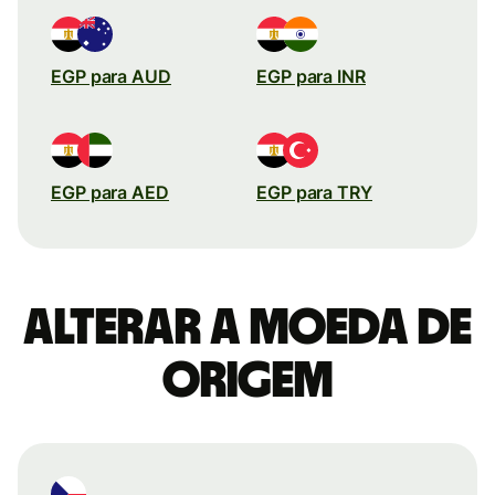
EGP para AUD
EGP para INR
EGP para AED
EGP para TRY
Alterar a moeda de
origem