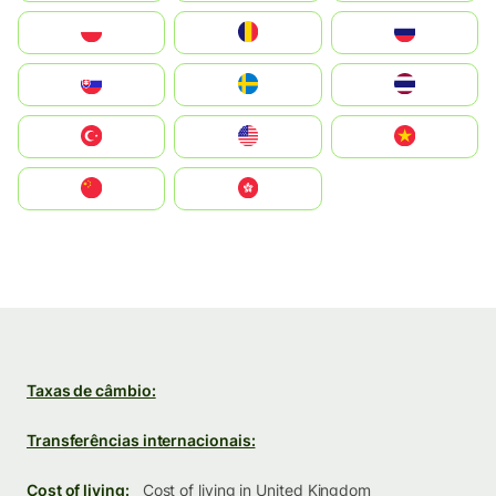
Polska
România
Россия
Slovensko
Ruoŧŧa
ไทย
Türkiye
United States
Vietnam
中国
中國香港特別行政區
Taxas de câmbio:
Transferências internacionais:
Cost of living:
Cost of living in United Kingdom