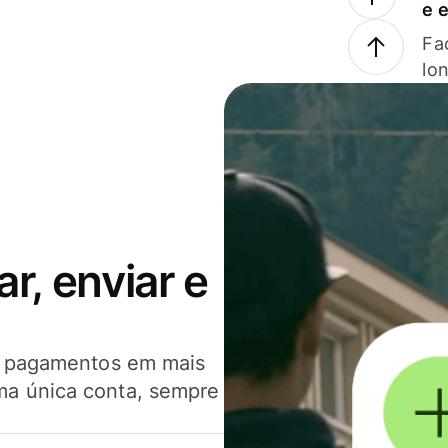
e 
Faç
lo
, enviar e
er pagamentos em mais
ma única conta, sempre