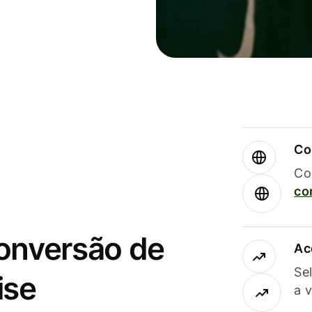
Co
Co
co
conversão de
Ac
Se
ise
a 