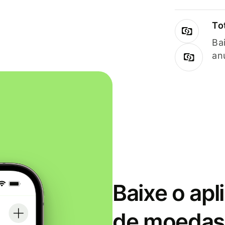
To
Ba
an
Baixe o apl
de moedas 