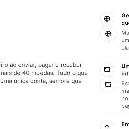
Ge
qu
Ma
um
el
ro ao enviar, pagar e receber
Um
mais de 40 moedas. Tudo o que
in
 uma única conta, sempre que
Es
ma
no
pa
En