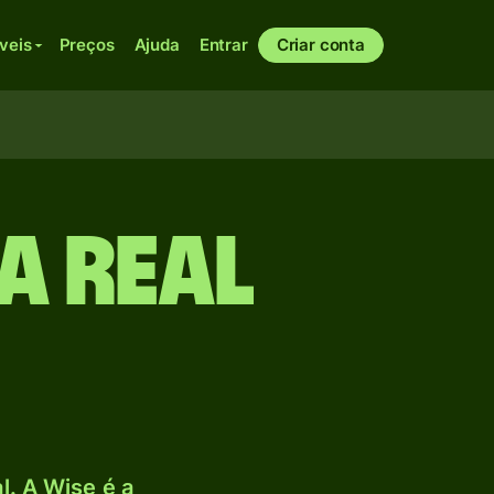
veis
Preços
Ajuda
Entrar
Criar conta
a Real
. A Wise é a