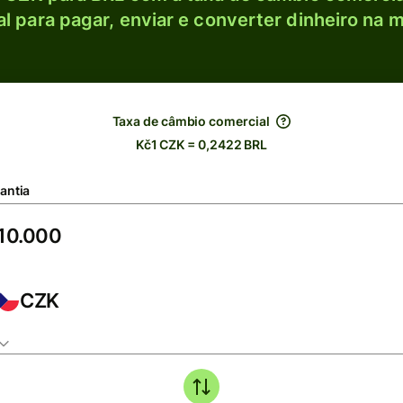
l para pagar, enviar e converter dinheiro na m
Taxa de câmbio comercial
Kč1 CZK = 0,2422 BRL
antia
CZK