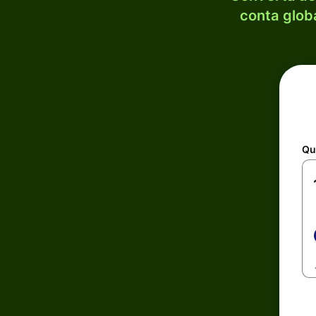
conta globa
Qu