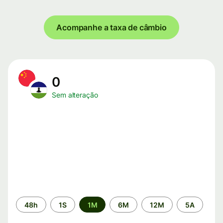
Acompanhe a taxa de câmbio
0
Sem alteração
Período
48h
1S
1M
6M
12M
5A
de
tempo