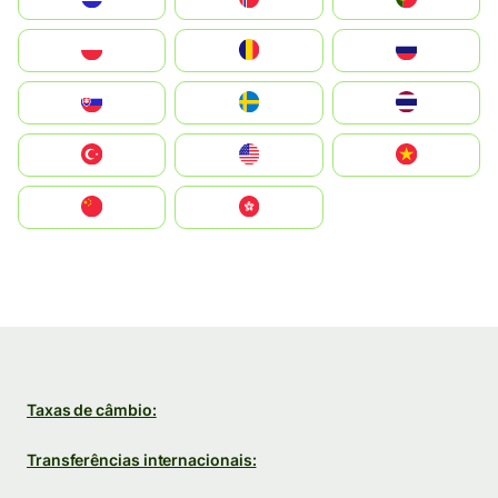
Polska
România
Россия
Slovensko
Ruoŧŧa
ไทย
Türkiye
United States
Vietnam
中国
中國香港特別行政區
Taxas de câmbio:
Transferências internacionais: