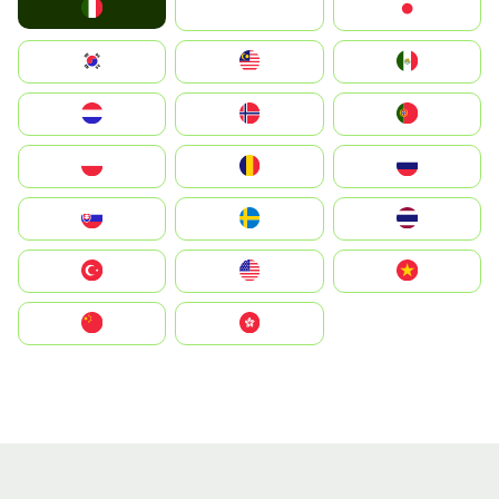
Italia
JA
Japan
South Korea
Malay
Mexico
Nederland
Norge
Portugal
Polska
România
Россия
Slovensko
Ruoŧŧa
ไทย
Türkiye
United States
Vietnam
中国
中國香港特別行政區