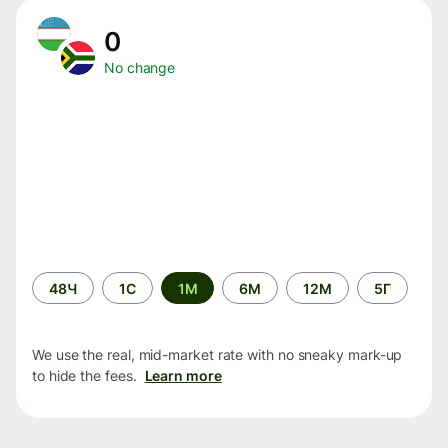
0
No change
Time
48Ч
1С
1М
6М
12М
5Г
period
We use the real, mid-market rate with no sneaky mark-up
to hide the fees.
Learn more