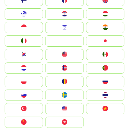
Suomi
France
United Kingdom
Greece
Hrvatska
Magyarország
Indonesia
Israel
India
Italia
JA
Japan
South Korea
Malay
Mexico
Nederland
Norge
Portugal
Polska
România
Россия
Slovensko
Ruoŧŧa
ไทย
Türkiye
United States
Vietnam
中国
中國香港特別行政區