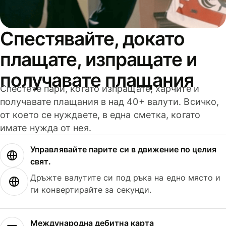
Спестявайте, докато
плащате, изпращате и
получавате плащания
Спестете пари, когато изпращате, харчите и
получавате плащания в над 40+ валути. Всичко,
от което се нуждаете, в една сметка, когато
имате нужда от нея.
Управлявайте парите си в движение по целия
свят.
Дръжте валутите си под ръка на едно място и
ги конвертирайте за секунди.
Международна дебитна карта