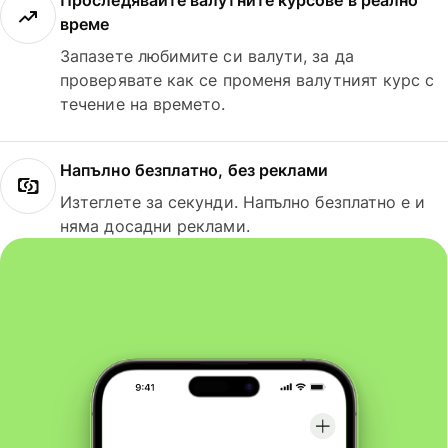
Проследявайте валутните курсове в реално
време
Запазете любимите си валути, за да
проверявате как се променя валутният курс с
течение на времето.
Напълно безплатно, без реклами
Изтеглете за секунди. Напълно безплатно е и
няма досадни реклами.