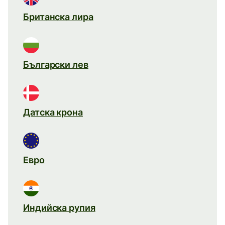
Британска лира
Български лев
Датска крона
Евро
Индийска рупия