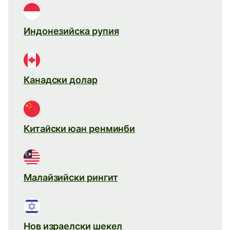
Индонезийска рупия
Канадски долар
Китайски юан ренминби
Малайзийски рингит
Нов израелски шекел