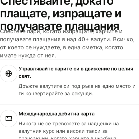
Спестявайте, докато
плащате, изпращате и
получавате плащания
Спестете пари, когато изпращате, харчите и
получавате плащания в над 40+ валути. Всичко,
от което се нуждаете, в една сметка, когато
имате нужда от нея.
Управлявайте парите си в движение по целия
свят.
Дръжте валутите си под ръка на едно място и
ги конвертирайте за секунди.
Международна дебитна карта
Никога не се тревожете за надценки на
валутния курс или високи такси за
трансакции, когато харчите в чужбина.