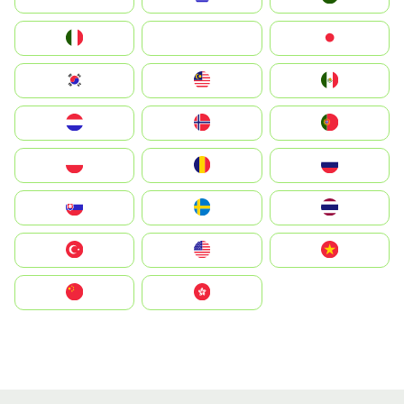
Italia
JA
Japan
South Korea
Malay
Mexico
Nederland
Norge
Portugal
Polska
România
Россия
Slovensko
Ruoŧŧa
ไทย
Türkiye
United States
Vietnam
中国
中國香港特別行政區