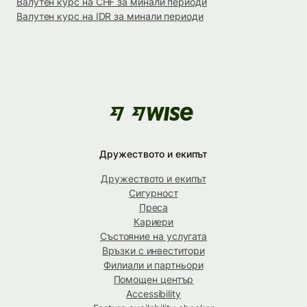
Валутен курс на CHF за минали периоди
Валутен курс на IDR за минали периоди
Дружеството и екипът
Дружеството и екипът
Сигурност
Преса
Кариери
Състояние на услугата
Връзки с инвеститори
Филиали и партньори
Помощен център
Accessibility