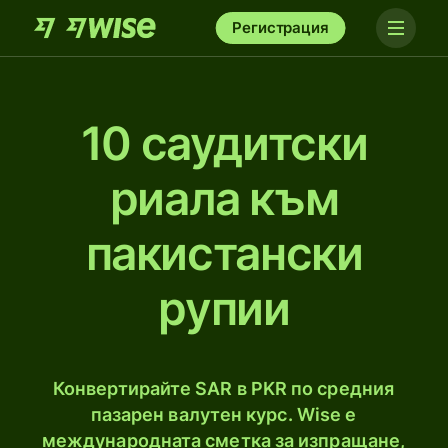
Регистрация
10 саудитски
риала към
пакистански
рупии
Конвертирайте SAR в PKR по средния
пазарен валутен курс. Wise е
международната сметка за изпращане,