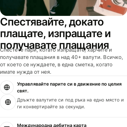
Спестявайте, докато
плащате, изпращате и
получавате плащания
Спестете пари, когато изпращате, харчите и
получавате плащания в над 40+ валути. Всичко,
от което се нуждаете, в една сметка, когато
имате нужда от нея.
Управлявайте парите си в движение по целия
свят.
Дръжте валутите си под ръка на едно място и
ги конвертирайте за секунди.
Международна дебитна карта