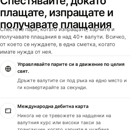
Спестявайте, докато
плащате, изпращате и
получавате плащания
Спестете пари, когато изпращате, харчите и
получавате плащания в над 40+ валути. Всичко,
от което се нуждаете, в една сметка, когато
имате нужда от нея.
Управлявайте парите си в движение по целия
свят.
Дръжте валутите си под ръка на едно място и
ги конвертирайте за секунди.
Международна дебитна карта
Никога не се тревожете за надценки на
валутния курс или високи такси за
трансакции, когато харчите в чужбина.