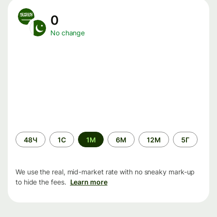
0
No change
Time
48Ч
1С
1М
6М
12М
5Г
period
We use the real, mid-market rate with no sneaky mark-up
to hide the fees.
Learn more