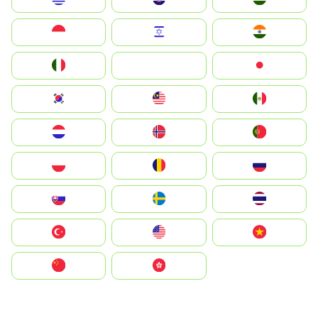
Indonesia
Israel
India
Italia
JA
Japan
South Korea
Malay
Mexico
Nederland
Norge
Portugal
Polska
România
Россия
Slovensko
Ruoŧŧa
ไทย
Türkiye
United States
Vietnam
中国
中國香港特別行政區