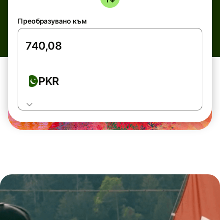
Преобразувано към
PKR