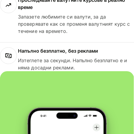
Проследявайте валутните курсове в реално
време
Запазете любимите си валути, за да
проверявате как се променя валутният курс с
течение на времето.
Напълно безплатно, без реклами
Изтеглете за секунди. Напълно безплатно е и
няма досадни реклами.