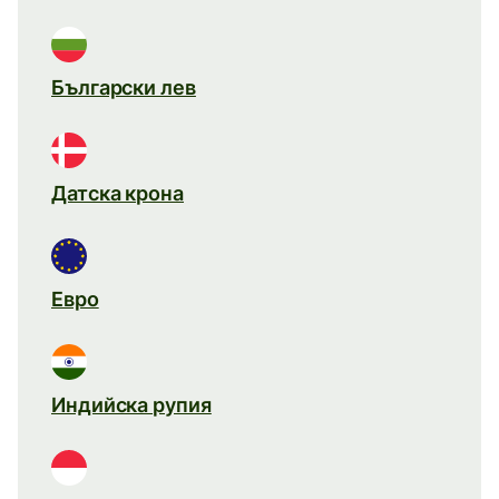
Български лев
Датска крона
Евро
Индийска рупия