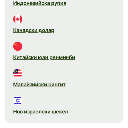
Индонезийска рупия
Канадски долар
Китайски юан ренминби
Малайзийски рингит
Нов израелски шекел