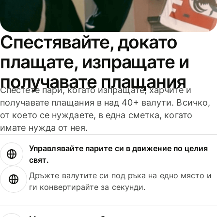
Спестявайте, докато
плащате, изпращате и
получавате плащания
Спестете пари, когато изпращате, харчите и
получавате плащания в над 40+ валути. Всичко,
от което се нуждаете, в една сметка, когато
имате нужда от нея.
Управлявайте парите си в движение по целия
свят.
Дръжте валутите си под ръка на едно място и
ги конвертирайте за секунди.