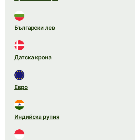
Български лев
Датска крона
Евро
Индийска рупия