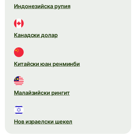
Индонезийска рупия
Канадски долар
Китайски юан ренминби
Малайзийски рингит
Нов израелски шекел