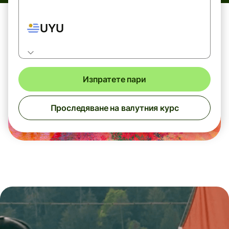
UYU
Изпратете пари
Проследяване на валутния курс