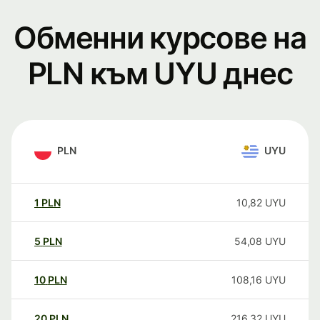
Обменни курсове на
PLN към UYU днес
PLN
UYU
1
PLN
10,82
UYU
5
PLN
54,08
UYU
10
PLN
108,16
UYU
20
PLN
216,32
UYU