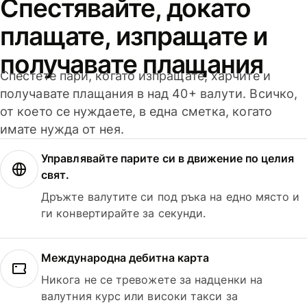
Спестявайте, докато
плащате, изпращате и
получавате плащания
Спестете пари, когато изпращате, харчите и
получавате плащания в над 40+ валути. Всичко,
от което се нуждаете, в една сметка, когато
имате нужда от нея.
Управлявайте парите си в движение по целия
свят.
Дръжте валутите си под ръка на едно място и
ги конвертирайте за секунди.
Международна дебитна карта
Никога не се тревожете за надценки на
валутния курс или високи такси за