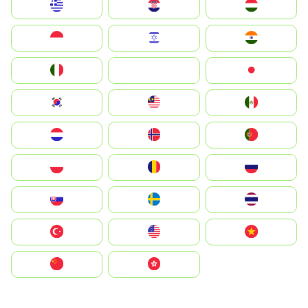
Greece
Hrvatska
Magyarország
Indonesia
Israel
India
Italia
JA
Japan
South Korea
Malay
Mexico
Nederland
Norge
Portugal
Polska
România
Россия
Slovensko
Ruoŧŧa
ไทย
Türkiye
United States
Vietnam
中国
中國香港特別行政區