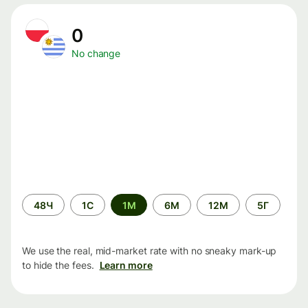
0
No change
Time
48Ч
1С
1М
6М
12М
5Г
period
We use the real, mid-market rate with no sneaky mark-up
to hide the fees.
Learn more