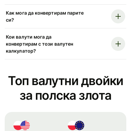
Как мога да конвертирам парите
си?
Кои валути мога да
конвертирам с този валутен
калкулатор?
Топ валутни двойки
за полска злота