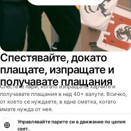
Спестявайте, докато
плащате, изпращате и
получавате плащания
Спестете пари, когато изпращате, харчите и
получавате плащания в над 40+ валути. Всичко,
от което се нуждаете, в една сметка, когато
имате нужда от нея.
Управлявайте парите си в движение по целия
свят.