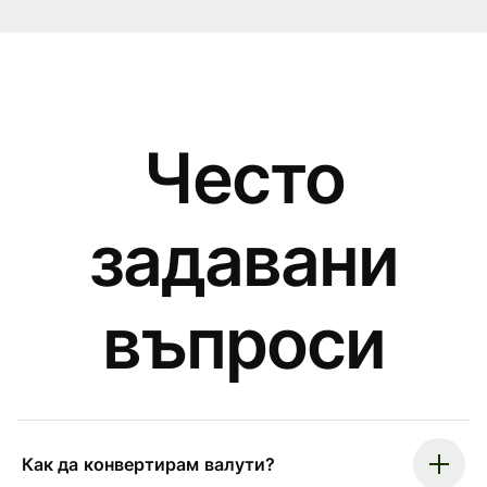
Често
задавани
въпроси
Как да конвертирам валути?