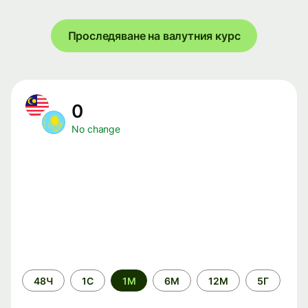
Проследяване на валутния курс
0
No change
Time
48Ч
1С
1М
6М
12М
5Г
period