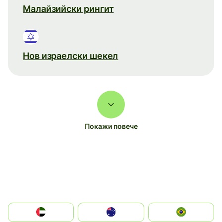
Малайзийски рингит
Нов израелски шекел
Покажи повече
الإمارات العربية المتحدة
Australia
Brazil