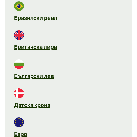
Бразилски реал
Британска лира
Български лев
Датска крона
Евро