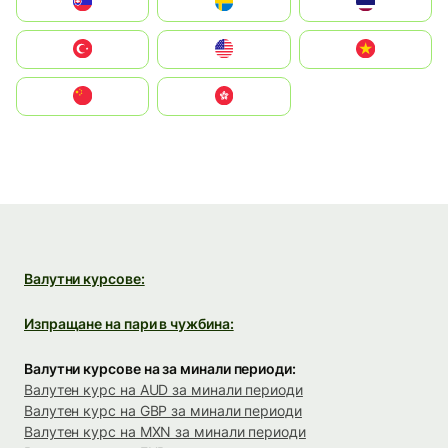
Slovensko
Ruoŧŧa
ไทย
Türkiye
United States
Vietnam
中国
中國香港特別行政區
Валутни курсове:
Изпращане на пари в чужбина:
Валутни курсове на за минали периоди:
Валутен курс на AUD за минали периоди
Валутен курс на GBP за минали периоди
Валутен курс на MXN за минали периоди