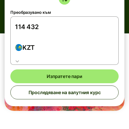
Преобразувано към
KZT
Изпратете пари
Проследяване на валутния курс