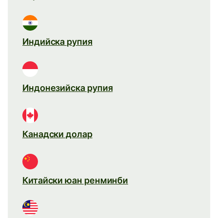
Индийска рупия
Индонезийска рупия
Канадски долар
Китайски юан ренминби