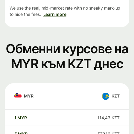
We use the real, mid-market rate with no sneaky mark-up
to hide the fees.
Learn more
Обменни курсове на
MYR към KZT днес
MYR
KZT
1
MYR
114,43
KZT
5
MYR
572,16
KZT