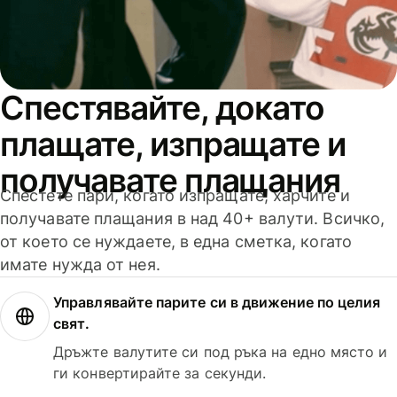
Спестявайте, докато
плащате, изпращате и
получавате плащания
Спестете пари, когато изпращате, харчите и
получавате плащания в над 40+ валути. Всичко,
от което се нуждаете, в една сметка, когато
имате нужда от нея.
Управлявайте парите си в движение по целия
свят.
Дръжте валутите си под ръка на едно място и
ги конвертирайте за секунди.