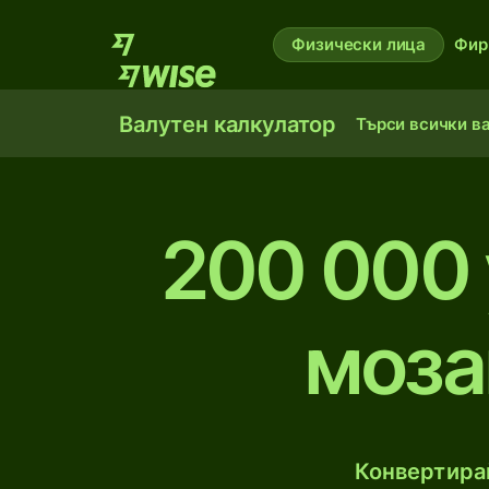
Физически лица
Фир
Валутен калкулатор
Търси всички в
200 000 
моза
Конвертирай