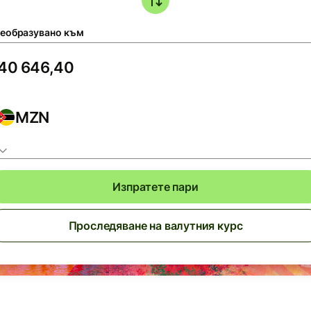
еобразувано към
MZN
Изпратете пари
Проследяване на валутния курс