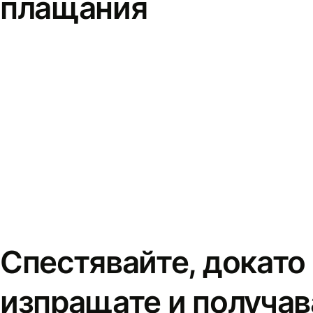
плащания
Спестявайте, докато
изпращате и получав