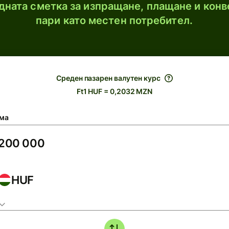
ната сметка за изпращане, плащане и конв
пари като местен потребител.
Среден пазарен валутен курс
Ft1 HUF = 0,2032 MZN
ма
HUF