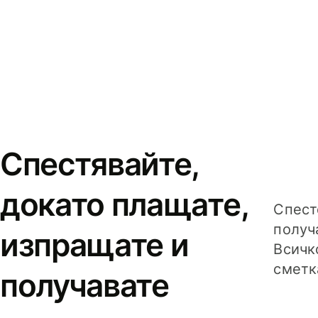
Спестявайте,
докато плащате,
Спест
получ
изпращате и
Всичк
сметк
получавате