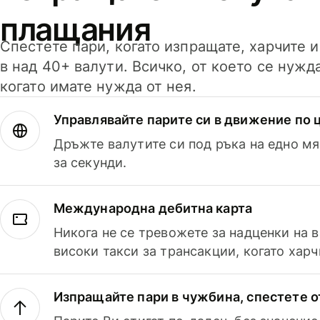
плащания
Спестете пари, когато изпращате, харчите 
в над 40+ валути. Всичко, от което се нужд
когато имате нужда от нея.
Управлявайте парите си в движение по ц
Дръжте валутите си под ръка на едно мя
за секунди.
Международна дебитна карта
Никога не се тревожете за надценки на 
високи такси за трансакции, когато харч
Изпращайте пари в чужбина, спестете о