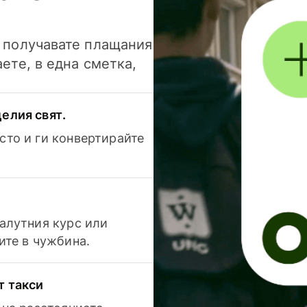
и получавате плащания
аете, в една сметка,
елия свят.
сто и ги конвертирайте
валутния курс или
ите в чужбина.
т такси