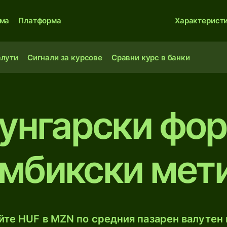
ма
Платформа
Характерист
алути
Сигнали за курсове
Сравни курс в банки
унгарски фо
мбикски мет
те HUF в MZN по средния пазарен валутен 