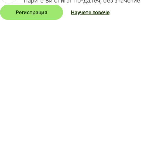
Парите Ви стигат по-далеч, без значение
Регистрация
Научете повече