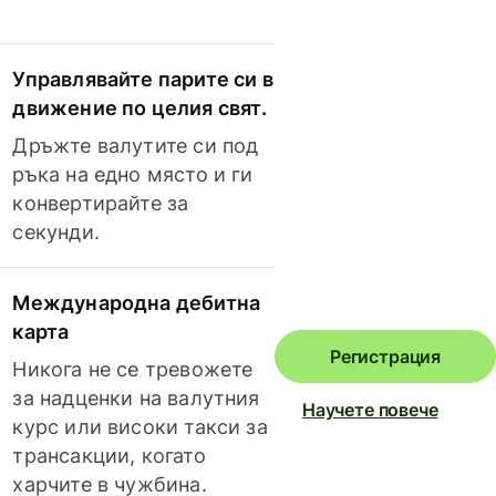
Управлявайте парите си в
движение по целия свят.
Дръжте валутите си под
ръка на едно място и ги
конвертирайте за
секунди.
Международна дебитна
карта
Регистрация
Никога не се тревожете
за надценки на валутния
Научете повече
курс или високи такси за
трансакции, когато
харчите в чужбина.