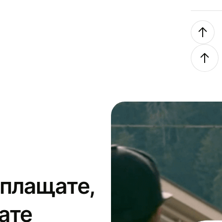
 плащате,
ате