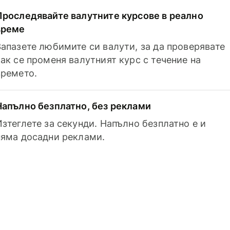
Проследявайте валутните курсове в реално
време
Запазете любимите си валути, за да проверявате
как се променя валутният курс с течение на
времето.
Напълно безплатно, без реклами
Изтеглете за секунди. Напълно безплатно е и
няма досадни реклами.