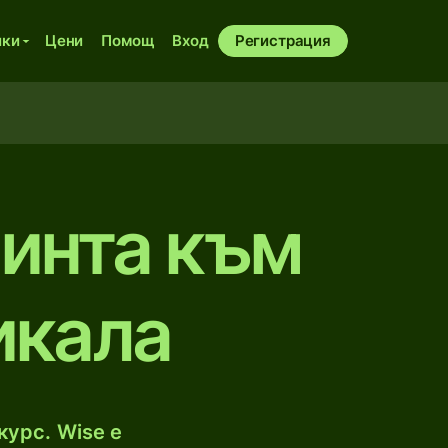
ики
Цени
Помощ
Вход
Регистрация
ринта към
икалa
курс. Wise е