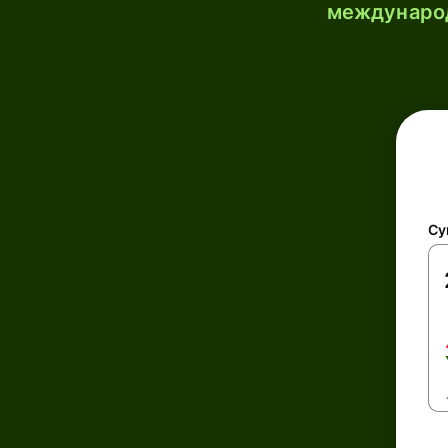
международ
Су