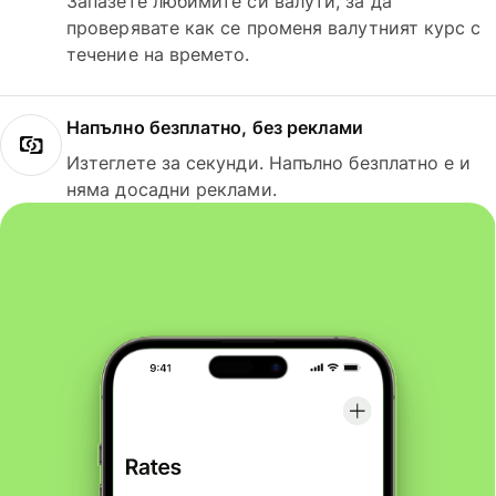
Запазете любимите си валути, за да
проверявате как се променя валутният курс с
течение на времето.
Напълно безплатно, без реклами
Изтеглете за секунди. Напълно безплатно е и
няма досадни реклами.