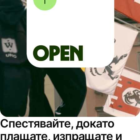
Спестявайте, докато
плащате, изпращате и