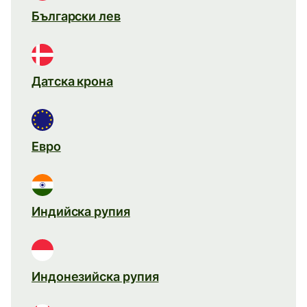
Български лев
Датска крона
Евро
Индийска рупия
Индонезийска рупия