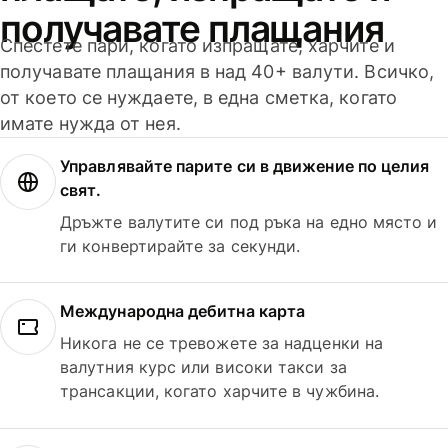
получавате плащания
Спестете пари, когато изпращате, харчите и
получавате плащания в над 40+ валути. Всичко,
от което се нуждаете, в една сметка, когато
имате нужда от нея.
Управлявайте парите си в движение по целия
свят.
Дръжте валутите си под ръка на едно място и
ги конвертирайте за секунди.
Международна дебитна карта
Никога не се тревожете за надценки на
валутния курс или високи такси за
трансакции, когато харчите в чужбина.