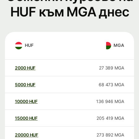
HUF към MGA днес
HUF
MGA
2000
HUF
27 389
MGA
5000
HUF
68 473
MGA
10000
HUF
136 946
MGA
15000
HUF
205 419
MGA
20000
HUF
273 892
MGA