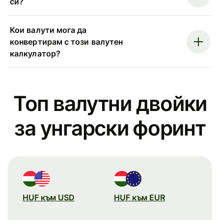
си?
Кои валути мога да
конвертирам с този валутен
калкулатор?
Топ валутни двойки
за унгарски форинт
HUF към USD
HUF към EUR