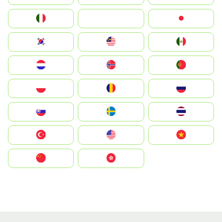
Italia
JA
Japan
South Korea
Malay
Mexico
Nederland
Norge
Portugal
Polska
România
Россия
Slovensko
Ruoŧŧa
ไทย
Türkiye
United States
Vietnam
中国
中國香港特別行政區