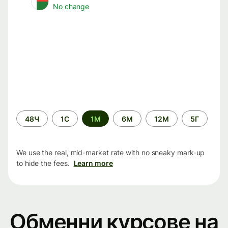
No change
Time
48Ч
1С
1М
6М
12М
5Г
period
We use the real, mid-market rate with no sneaky mark-up
to hide the fees.
Learn more
Обменни курсове на