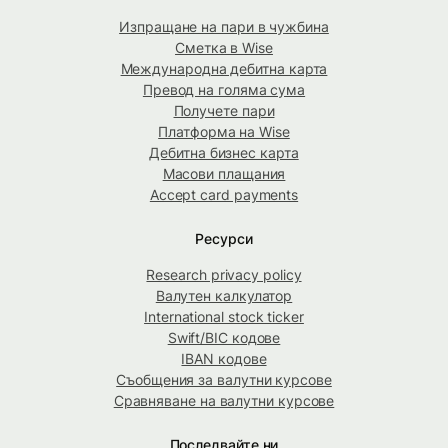
Изпращане на пари в чужбина
Сметка в Wise
Международна дебитна карта
Превод на голяма сума
Получете пари
Платформа на Wise
Дебитна бизнес карта
Масови плащания
Accept card payments
Ресурси
Research privacy policy
Валутен калкулатор
International stock ticker
Swift/BIC кодове
IBAN кодове
Съобщения за валутни курсове
Сравняване на валутни курсове
Последвайте ни