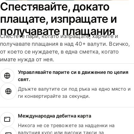
Спестявайте, докато
плащате, изпращате и
получавате плащания
Спестете пари, когато изпращате, харчите и
получавате плащания в над 40+ валути. Всичко,
от което се нуждаете, в една сметка, когато
имате нужда от нея.
Управлявайте парите си в движение по целия
свят.
Дръжте валутите си под ръка на едно място и
ги конвертирайте за секунди.
Международна дебитна карта
Никога не се тревожете за надценки на
валутния курс или високи такси за