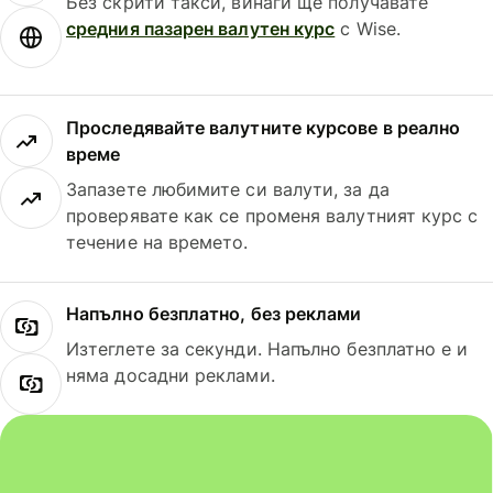
Без скрити такси, винаги ще получавате
средния пазарен валутен курс
с Wise.
Проследявайте валутните курсове в реално
време
Запазете любимите си валути, за да
проверявате как се променя валутният курс с
течение на времето.
Напълно безплатно, без реклами
Изтеглете за секунди. Напълно безплатно е и
няма досадни реклами.