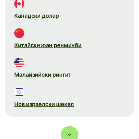
Канадски долар
Китайски юан ренминби
Малайзийски рингит
Нов израелски шекел