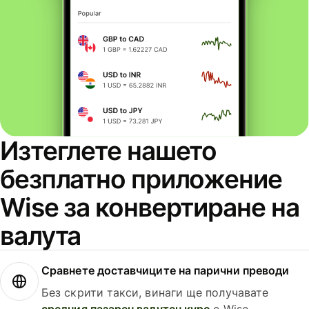
Изтеглете нашето
безплатно приложение
Wise за конвертиране на
валута
Сравнете доставчиците на парични преводи
Без скрити такси, винаги ще получавате
средния пазарен валутен курс
с Wise.