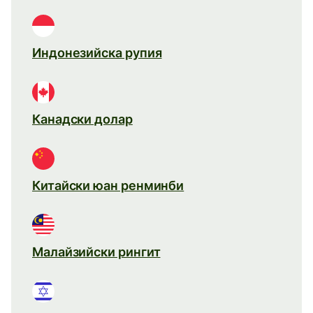
Индонезийска рупия
Канадски долар
Китайски юан ренминби
Малайзийски рингит