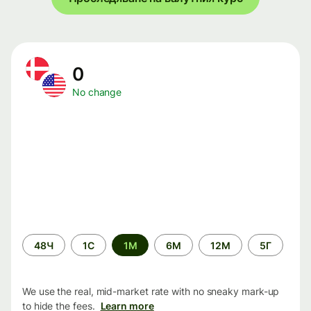
0
No change
Time
48Ч
1С
1М
6М
12М
5Г
period
We use the real, mid-market rate with no sneaky mark-up
to hide the fees.
Learn more