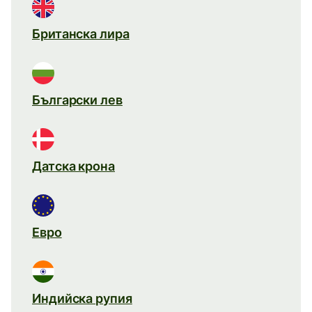
Британска лира
Български лев
Датска крона
Евро
Индийска рупия