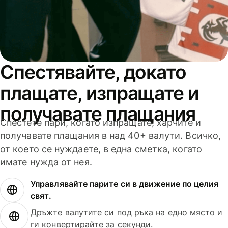
Спестявайте, докато
плащате, изпращате и
получавате плащания
Спестете пари, когато изпращате, харчите и
получавате плащания в над 40+ валути. Всичко,
от което се нуждаете, в една сметка, когато
имате нужда от нея.
Управлявайте парите си в движение по целия
свят.
Дръжте валутите си под ръка на едно място и
ги конвертирайте за секунди.