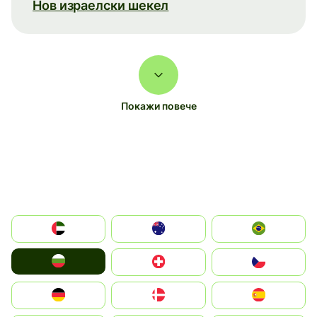
Нов израелски шекел
Покажи повече
الإمارات العربية المتحدة
Australia
Brazil
България
Switzerland
Czechia
Deutschland
Denmark
España