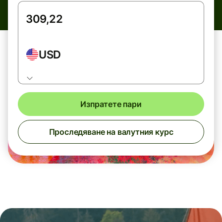
USD
Изпратете пари
Проследяване на валутния курс