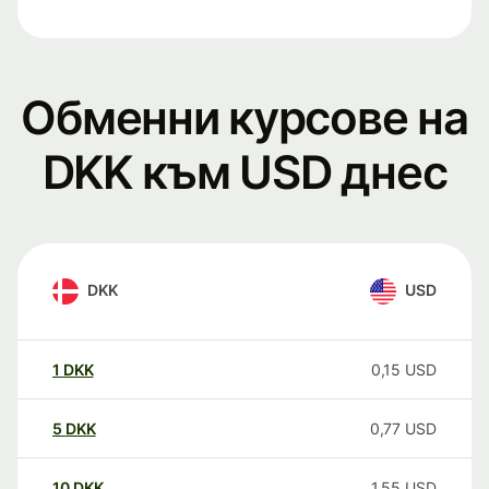
Обменни курсове на
DKK към USD днес
DKK
USD
1
DKK
0,15
USD
5
DKK
0,77
USD
10
DKK
1,55
USD