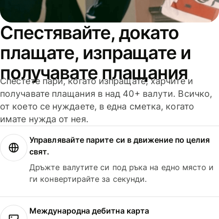
Спестявайте, докато
плащате, изпращате и
получавате плащания
Спестете пари, когато изпращате, харчите и
получавате плащания в над 40+ валути. Всичко,
от което се нуждаете, в една сметка, когато
имате нужда от нея.
Управлявайте парите си в движение по целия
свят.
Дръжте валутите си под ръка на едно място и
ги конвертирайте за секунди.
Международна дебитна карта