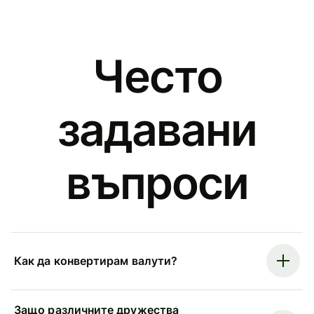
Често
задавани
въпроси
Как да конвертирам валути?
Защо различните дружества