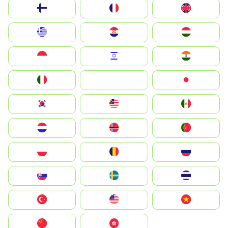
Suomi
France
United Kingdom
Greece
Hrvatska
Magyarország
Indonesia
Israel
India
Italia
JA
Japan
South Korea
Malay
Mexico
Nederland
Norge
Portugal
Polska
România
Россия
Slovensko
Ruoŧŧa
ไทย
Türkiye
United States
Vietnam
中国
中國香港特別行政區