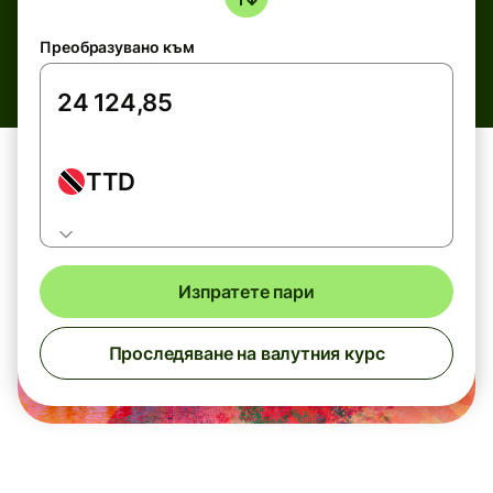
Преобразувано към
TTD
Изпратете пари
Проследяване на валутния курс