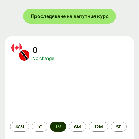
Проследяване на валутния курс
0
No change
Time
48Ч
1С
1М
6М
12М
5Г
period