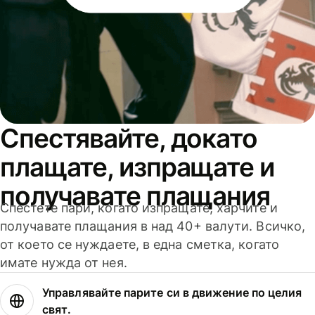
Спестявайте, докато
плащате, изпращате и
получавате плащания
Спестете пари, когато изпращате, харчите и
получавате плащания в над 40+ валути. Всичко,
от което се нуждаете, в една сметка, когато
имате нужда от нея.
Управлявайте парите си в движение по целия
свят.