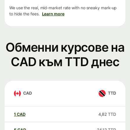
We use the real, mid-market rate with no sneaky mark-up
to hide the fees.
Learn more
Обменни курсове на
CAD към TTD днес
CAD
TTD
1
CAD
4,82
TTD
5
CAD
24,12
TTD