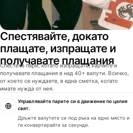
Спестявайте, докато
плащате, изпращате и
получавате плащания
Спестете пари, когато изпращате, харчите и
получавате плащания в над 40+ валути. Всичко,
от което се нуждаете, в една сметка, когато
имате нужда от нея.
Управлявайте парите си в движение по целия
свят.
Дръжте валутите си под ръка на едно място и
ги конвертирайте за секунди.