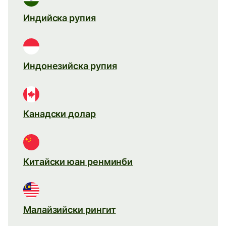
Индийска рупия
Индонезийска рупия
Канадски долар
Китайски юан ренминби
Малайзийски рингит