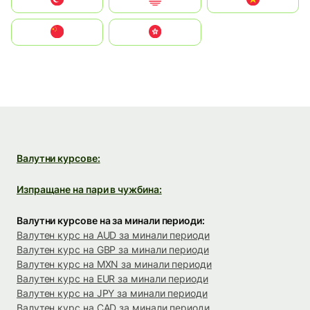
中国
中國香港特別行政區
Валутни курсове:
Изпращане на пари в чужбина:
Валутни курсове на за минали периоди:
Валутен курс на AUD за минали периоди
Валутен курс на GBP за минали периоди
Валутен курс на MXN за минали периоди
Валутен курс на EUR за минали периоди
Валутен курс на JPY за минали периоди
Валутен курс на CAD за минали периоди