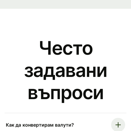
Често
задавани
въпроси
Как да конвертирам валути?