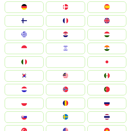
Deutschland
Denmark
España
Suomi
France
United Kingdom
Greece
Hrvatska
Magyarország
Indonesia
Israel
India
Italia
JA
Japan
South Korea
Malay
Mexico
Nederland
Norge
Portugal
Polska
România
Россия
Slovensko
Ruoŧŧa
ไทย
Türkiye
United States
Vietnam