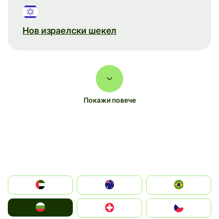
Нов израелски шекел
Покажи повече
الإمارات العربية المتحدة
Australia
Brazil
България
Switzerland
Czechia