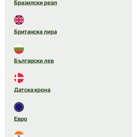
Бразилски реал
Британска лира
Български лев
Датска крона
Евро