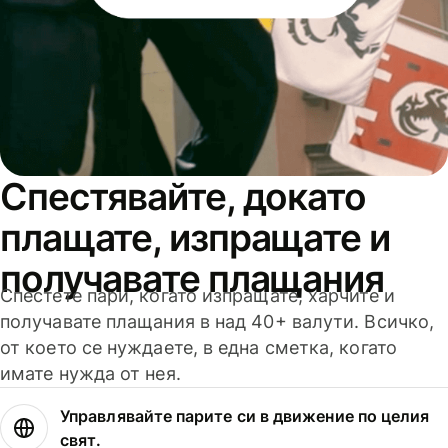
Спестявайте, докато
плащате, изпращате и
получавате плащания
Спестете пари, когато изпращате, харчите и
получавате плащания в над 40+ валути. Всичко,
от което се нуждаете, в една сметка, когато
имате нужда от нея.
Управлявайте парите си в движение по целия
свят.