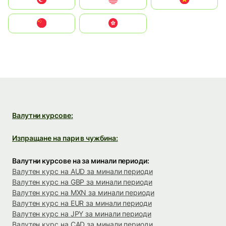
中国
中國香港特別行政區
Валутни курсове:
Изпращане на пари в чужбина:
Валутни курсове на за минали периоди:
Валутен курс на AUD за минали периоди
Валутен курс на GBP за минали периоди
Валутен курс на MXN за минали периоди
Валутен курс на EUR за минали периоди
Валутен курс на JPY за минали периоди
Валутен курс на CAD за минали периоди