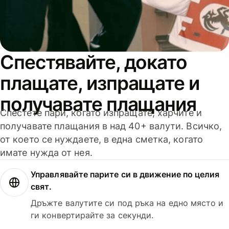
Спестявайте, докато
плащате, изпращате и
получавате плащания
Спестете пари, когато изпращате, харчите и
получавате плащания в над 40+ валути. Всичко,
от което се нуждаете, в една сметка, когато
имате нужда от нея.
Управлявайте парите си в движение по целия
свят.
Дръжте валутите си под ръка на едно място и
ги конвертирайте за секунди.