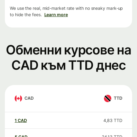
We use the real, mid-market rate with no sneaky mark-up
to hide the fees.
Learn more
Обменни курсове на
CAD към TTD днес
CAD
TTD
1
CAD
4,83
TTD
5
CAD
24,13
TTD