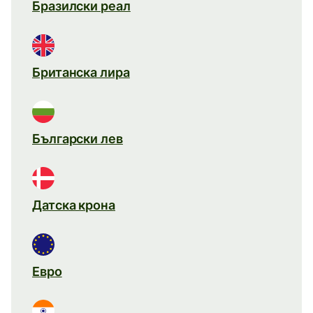
Бразилски реал
Британска лира
Български лев
Датска крона
Евро