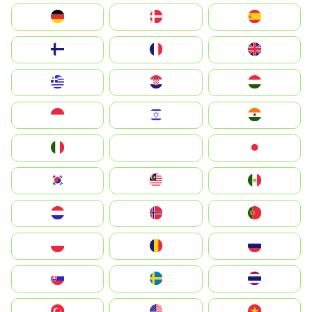
Deutschland
Denmark
España
Suomi
France
United Kingdom
Greece
Hrvatska
Magyarország
Indonesia
Israel
India
Italia
JA
Japan
South Korea
Malay
Mexico
Nederland
Norge
Portugal
Polska
România
Россия
Slovensko
Ruoŧŧa
ไทย
Türkiye
United States
Vietnam