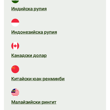
Индийска рупия
Индонезийска рупия
Канадски долар
Китайски юан ренминби
Малайзийски рингит