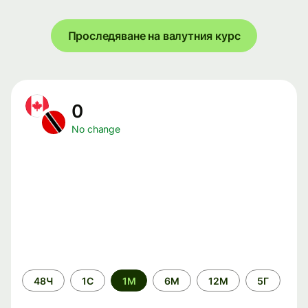
Проследяване на валутния курс
0
No change
Time
48Ч
1С
1М
6М
12М
5Г
period