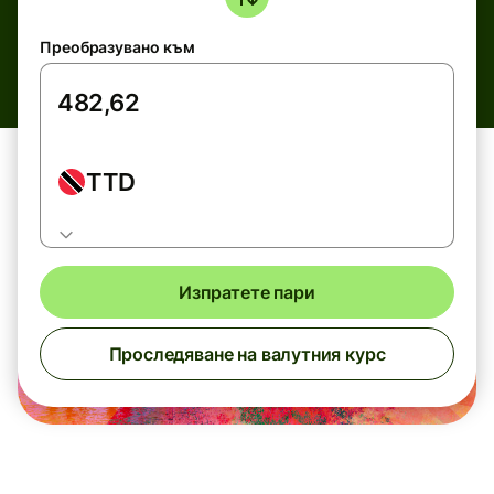
Преобразувано към
TTD
Изпратете пари
Проследяване на валутния курс