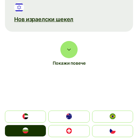
Нов израелски шекел
Покажи повече
الإمارات العربية المتحدة
Australia
Brazil
България
Switzerland
Czechia