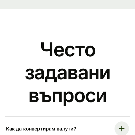
Често
задавани
въпроси
Как да конвертирам валути?