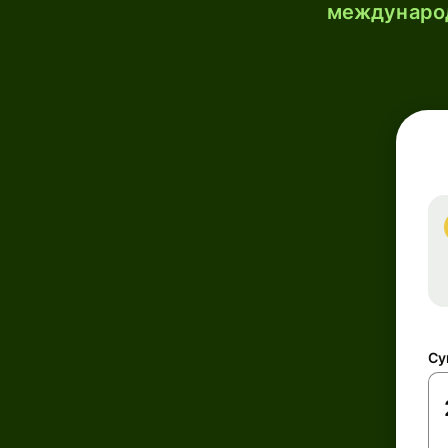
международ
Су