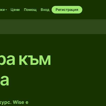
ики
Цени
Помощ
Вход
Регистрация
ра към
a
урс. Wise е