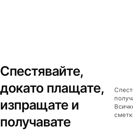
Спестявайте,
докато плащате,
Спест
получ
изпращате и
Всичк
сметк
получавате