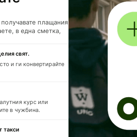
и получавате плащания
аете, в една сметка,
елия свят.
сто и ги конвертирайте
валутния курс или
ите в чужбина.
т такси