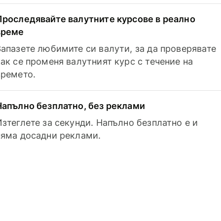
Проследявайте валутните курсове в реално
време
Запазете любимите си валути, за да проверявате
как се променя валутният курс с течение на
времето.
Напълно безплатно, без реклами
Изтеглете за секунди. Напълно безплатно е и
няма досадни реклами.