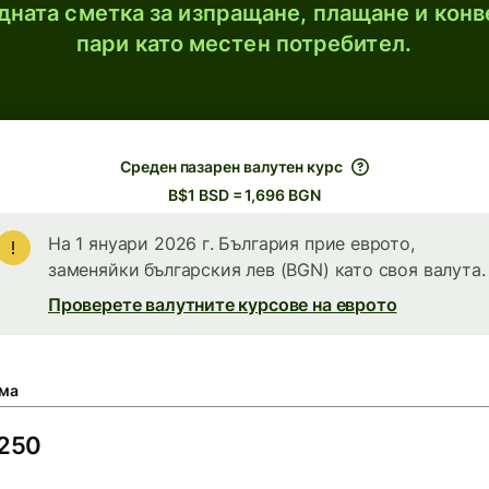
ната сметка за изпращане, плащане и конв
пари като местен потребител.
Среден пазарен валутен курс
B$1 BSD = 1,696 BGN
На 1 януари 2026 г. България прие еврото,
заменяйки българския лев (BGN) като своя валута.
Проверете валутните курсове на еврото
ма