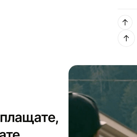
 плащате,
ате