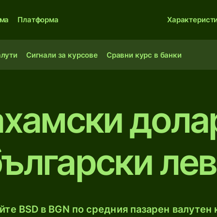
ма
Платформа
Характерист
алути
Сигнали за курсове
Сравни курс в банки
ахамски дола
български лев
те BSD в BGN по средния пазарен валутен к