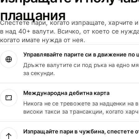
плащания
Спестете пари, когато изпращате, харчите 
в над 40+ валути. Всичко, от което се нужд
когато имате нужда от нея.
Управлявайте парите си в движение по ц
Дръжте валутите си под ръка на едно мя
за секунди.
Международна дебитна карта
Никога не се тревожете за надценки на 
високи такси за трансакции, когато харч
Изпращайте пари в чужбина, спестете о