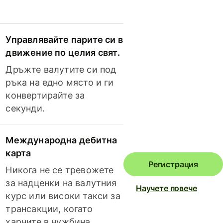
Управлявайте парите си в
движение по целия свят.
Дръжте валутите си под
ръка на едно място и ги
конвертирайте за
секунди.
Международна дебитна
карта
Регистрация
Никога не се тревожете
за надценки на валутния
Научете повече
курс или високи такси за
трансакции, когато
харчите в чужбина.