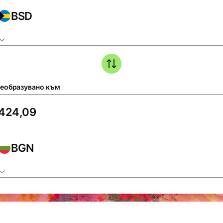
BSD
еобразувано към
BGN