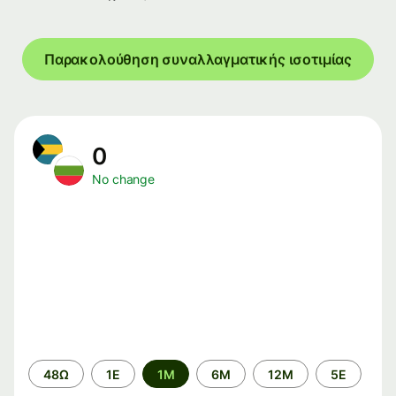
Παρακολούθηση συναλλαγματικής ισοτιμίας
0
No change
Time
48Ω
1Ε
1M
6M
12M
5Ε
period