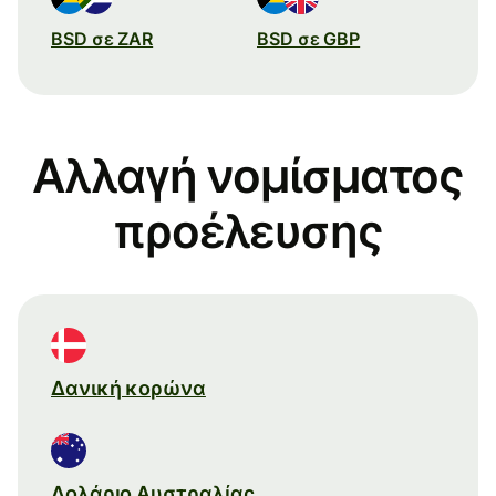
BSD σε ZAR
BSD σε GBP
Αλλαγή νομίσματος
προέλευσης
Δανική κορώνα
Δολάριο Αυστραλίας