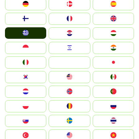
Deutschland
Denmark
España
Suomi
France
United Kingdom
Greece
Hrvatska
Magyarország
Indonesia
Israel
India
Italia
JA
Japan
South Korea
Malay
Mexico
Nederland
Norge
Portugal
Polska
România
Россия
Slovensko
Ruoŧŧa
ไทย
Türkiye
United States
Vietnam