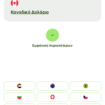
Καναδικό Δολάριο
Εμφάνιση περισσότερων
الإمارات العربية المتحدة
Australia
Brazil
България
Switzerland
Czechia