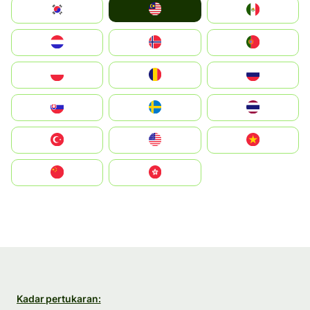
Malay
South Korea
Mexico
Nederland
Norge
Portugal
Polska
România
Россия
Slovensko
Ruoŧŧa
ไทย
Türkiye
United States
Vietnam
中国
中國香港特別行政區
Kadar pertukaran: