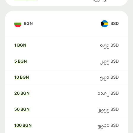
BGN
BSD
1
BGN
၀.၅၉
BSD
5
BGN
၂.၉၅
BSD
10
BGN
၅.၉၁
BSD
20
BGN
၁၁.၈၂
BSD
50
BGN
၂၉.၅၅
BSD
100
BGN
၅၉.၁၀
BSD