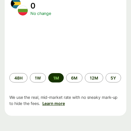
0
No change
Time
48H
1W
1M
6M
12M
5Y
period
We use the real, mid-market rate with no sneaky mark-up
to hide the fees.
Learn more