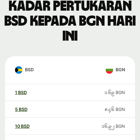
Kadar pertukaran
BSD kepada BGN hari
ini
BSD
BGN
1
BSD
၁.၆၉
BGN
5
BSD
၈.၄၆
BGN
10
BSD
၁၆.၉၂
BGN