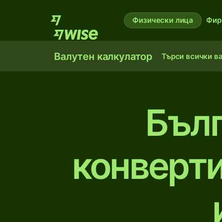
Физически лица
Фир
Валутен калкулатор
Търси всички в
Бълг
конверти