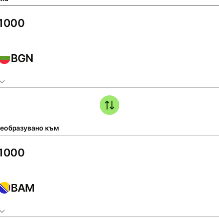
BGN
еобразувано към
BAM