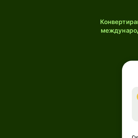
Конвертирай
международ
Су