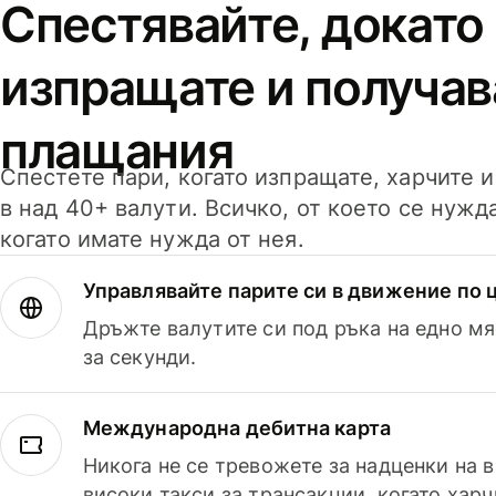
Спестявайте, докато
изпращате и получав
плащания
Спестете пари, когато изпращате, харчите 
в над 40+ валути. Всичко, от което се нужд
когато имате нужда от нея.
Управлявайте парите си в движение по ц
Дръжте валутите си под ръка на едно мя
за секунди.
Международна дебитна карта
Никога не се тревожете за надценки на 
високи такси за трансакции, когато харч