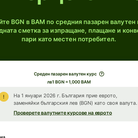
те BGN в BAM по средния пазарен валутен 
ната сметка за изпращане, плащане и конв
пари като местен потребител.
Среден пазарен валутен курс
лв1 BGN = 1,000 BAM
На 1 януари 2026 г. България прие еврото,
заменяйки българския лев (BGN) като своя валута.
Проверете валутните курсове на еврото
ма