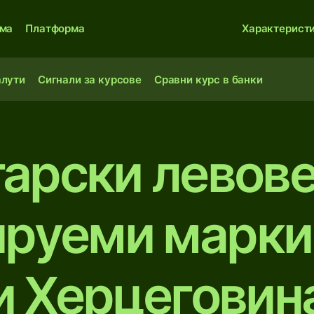
ма
Платформа
Характерист
алути
Сигнали за курсове
Сравни курс в банки
арски левов
руеми марки
и Херцеговин