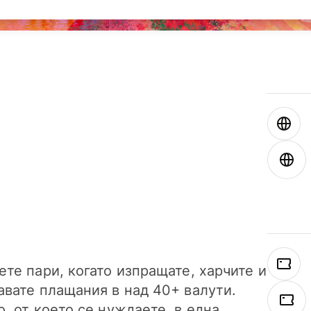
ете пари, когато изпращате, харчите и
авате плащания в над 40+ валути.
о, от което се нуждаете, в една