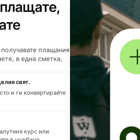
 плащате,
ате
и получавате плащания
аете, в една сметка,
елия свят.
сто и ги конвертирайте
валутния курс или
ите в чужбина.