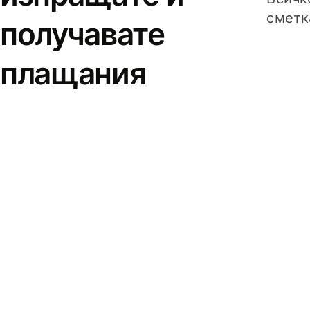
сметк
получавате
плащания