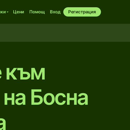
ики
Цени
Помощ
Вход
Регистрация
е към
 на Босна
а