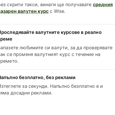
Без скрити такси, винаги ще получавате
средния
пазарен валутен курс
с Wise.
Проследявайте валутните курсове в реално
време
Запазете любимите си валути, за да проверявате
как се променя валутният курс с течение на
времето.
Напълно безплатно, без реклами
Изтеглете за секунди. Напълно безплатно е и
няма досадни реклами.