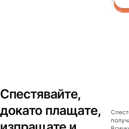
Спестявайте,
докато плащате,
Спест
получ
изпращате и
Всичк