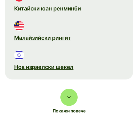
Китайски юан ренминби
Малайзийски рингит
Нов израелски шекел
Покажи повече