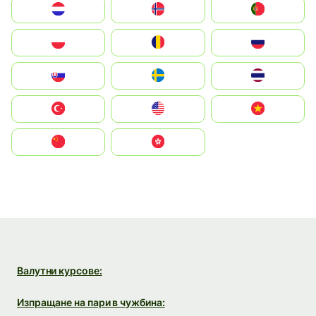
Nederland
Norge
Portugal
Polska
România
Россия
Slovensko
Ruoŧŧa
ไทย
Türkiye
United States
Vietnam
中国
中國香港特別行政區
Валутни курсове:
Изпращане на пари в чужбина: