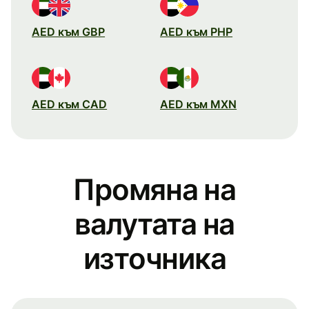
AED към GBP
AED към PHP
AED към CAD
AED към MXN
Промяна на
валутата на
източника