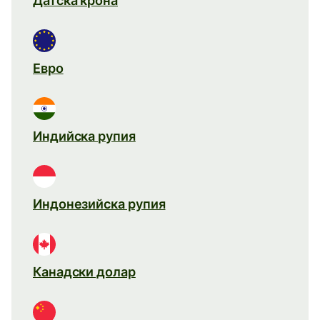
Датска крона
Евро
Индийска рупия
Индонезийска рупия
Канадски долар