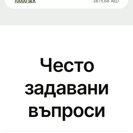
10000
SEK
3875,68
AED
Често
задавани
въпроси