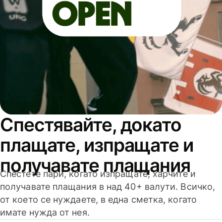
Спестявайте, докато
плащате, изпращате и
получавате плащания
Спестете пари, когато изпращате, харчите и
получавате плащания в над 40+ валути. Всичко,
от което се нуждаете, в една сметка, когато
имате нужда от нея.