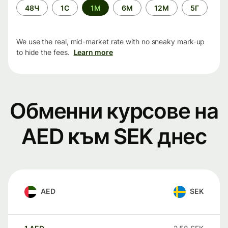
Time
48Ч
1С
1М
6М
12М
5Г
period
We use the real, mid-market rate with no sneaky mark-up
to hide the fees.
Learn more
Обменни курсове на
AED към SEK днес
AED
SEK