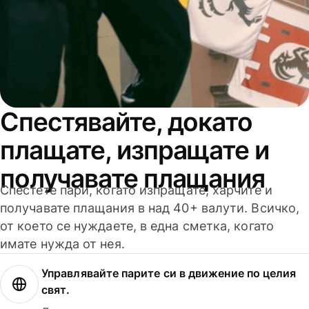
Спестявайте, докато
плащате, изпращате и
получавате плащания
Спестете пари, когато изпращате, харчите и
получавате плащания в над 40+ валути. Всичко,
от което се нуждаете, в една сметка, когато
имате нужда от нея.
Управлявайте парите си в движение по целия
свят.