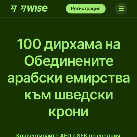
Регистрация
100 дирхамa на
Обединените
арабски емирства
към шведски
крони
Конвертирайте AED в SEK по средния