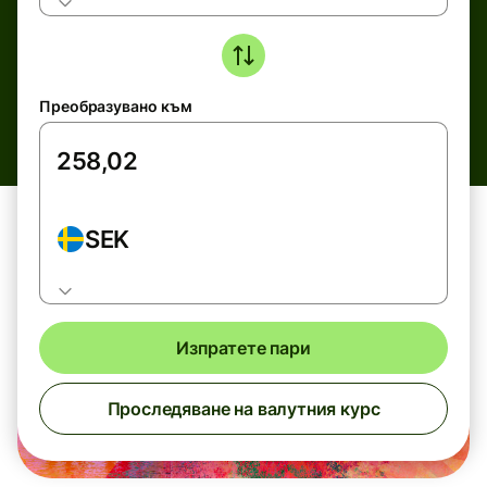
Преобразувано към
SEK
Изпратете пари
Проследяване на валутния курс