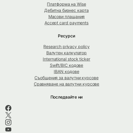
Платформа на Wise
Дебитна бизнес карта
Масови плащания
Accept card payments
Ресурси
Research privacy policy
Валутен калкулатор
International stock ticker
Swift/BIC кодове
IBAN кодове
Съобщения за валутни курсове
Сравняване на валутни курсове
Последвайте ни