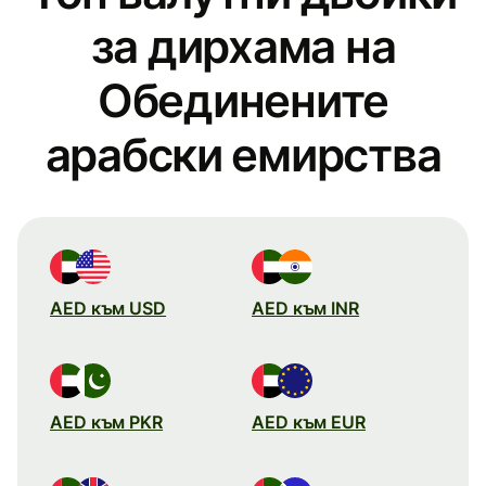
за дирхамa на
Обединените
арабски емирства
AED към USD
AED към INR
AED към PKR
AED към EUR