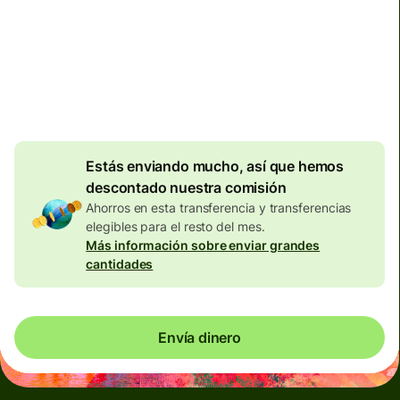
239,24 NZD
Se incluyen en la cantidad en
NZD
Descuento por
volumen de
7,33
NZD
Estás enviando mucho, así que hemos
descontado nuestra comisión
Ahorros en esta transferencia y transferencias
elegibles para el resto del mes.
Más información sobre enviar grandes
cantidades
Envía dinero