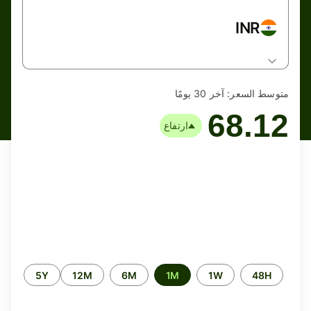
INR
متوسط السعر:
آخر 30 يومًا
68.12
ارتفاع
الفترة
5Y
12M
6M
1M
1W
48H
الزمنية