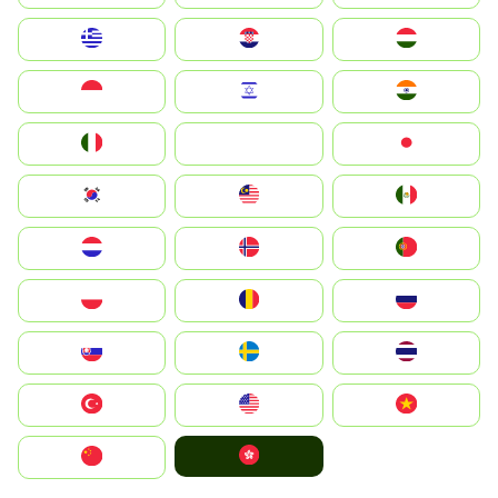
Greece
Hrvatska
Magyarország
Indonesia
Israel
India
Italia
JA
Japan
South Korea
Malay
Mexico
Nederland
Norge
Portugal
Polska
România
Россия
Slovensko
Ruoŧŧa
ไทย
Türkiye
United States
Vietnam
中國香港特別行政區
中国