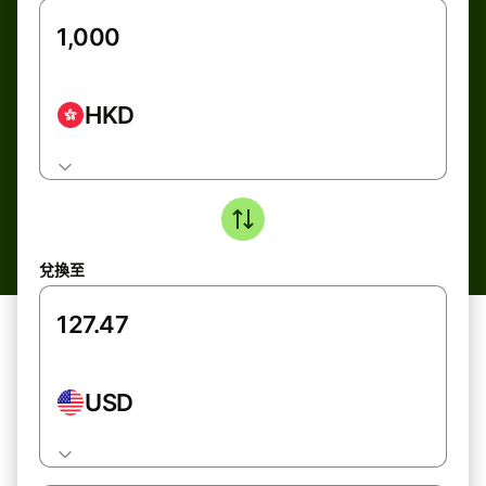
HKD
兌換至
USD