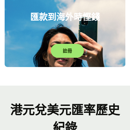
匯款到海外時慳錢
註冊
港元兌美元匯率歷史
紀錄