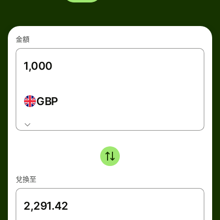
金額
GBP
兌換至