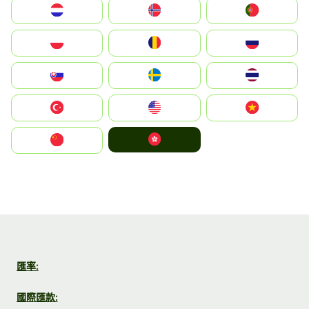
Nederland
Norge
Portugal
Polska
România
Россия
Slovensko
Ruoŧŧa
ไทย
Türkiye
United States
Vietnam
中國香港特別行政區
中国
匯率:
國際匯款: