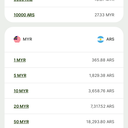
10000
ARS
27.33
MYR
MYR
ARS
1
MYR
365.88
ARS
5
MYR
1,829.38
ARS
10
MYR
3,658.76
ARS
20
MYR
7,317.52
ARS
50
MYR
18,293.80
ARS