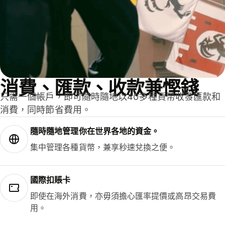
消費、匯款、收款兼慳錢
只需一個帳戶，即可隨時隨地以40多種貨幣收發匯款和
消費，同時節省費用。
隨時隨地管理你在世界各地的資金。
集中管理各種貨幣，兼享秒速兌換之便。
國際扣賬卡
即使在海外消費，亦毋須擔心匯率提價或高昂交易費
用。