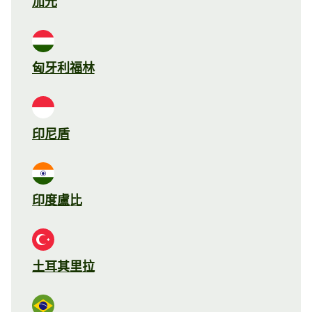
加元
匈牙利福林
印尼盾
印度盧比
土耳其里拉