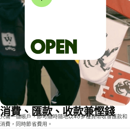
消費、匯款、收款兼慳錢
只需一個帳戶，即可隨時隨地以40多種貨幣收發匯款和
消費，同時節省費用。