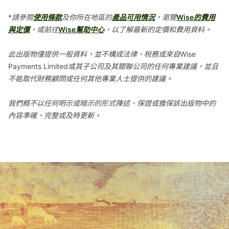
*請參閱
使用條款
及你所在地區的
產品可用情況
，瀏覽
Wise的費用
與定價
，或前往
Wise幫助中心
，以了解最新的定價和費用資料。
此出版物僅提供一般資料，並不構成法律、稅務或來自Wise
Payments Limited或其子公司及其關聯公司的任何專業建議，並且
不能取代財務顧問或任何其他專業人士提供的建議。
我們概不以任何明示或暗示的形式陳述、保證或擔保該出版物中的
內容準確、完整或及時更新。