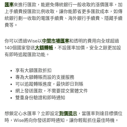
匯率
來進行匯款，能避免傳統銀行一般收取的漲價匯率，加
上手續費按匯款比例收取，讓你能節省更多匯款成本，如傳
統銀行劃一收取的電匯手續費、海外銀行手續費、隱藏手續
費等。
你可以透過Wise以
中間市場匯率
和透明的費用向全球超過
140個國家發送
大額轉帳
，不設匯率加價，安全之餘更加設
有即時追蹤匯款功能。
享有大額匯款折扣
專為大額轉賬而設的支援服務
可以追蹤轉賬進度，最快即日到賬
網上發送匯款，不需要提交實體文件
雙重身份驗證和即時通知
想鎖定心水匯率？立即設定
到價提示
，當匯率到達目標價位
時，Wise將向你發送即時通知，讓你輕鬆抓住最佳時機。