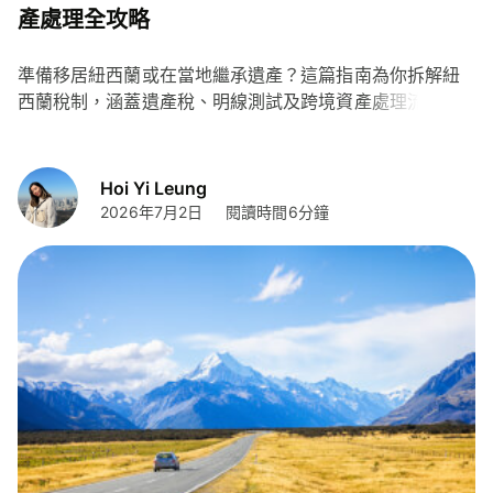
產處理全攻略
準備移居紐西蘭或在當地繼承遺產？這篇指南為你拆解紐
西蘭稅制，涵蓋遺產稅、明線測試及跨境資產處理流程，
助你輕鬆管理繼承資產並節省匯款手續費。
Hoi Yi Leung
2026年7月2日
閱讀時間6分鐘