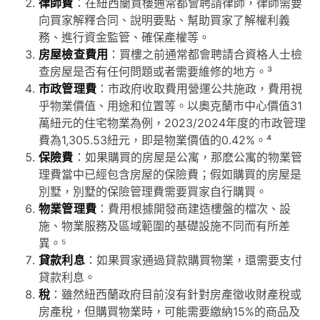
律師費
：在紐西蘭買樓通常都會聘請律師，律師需要
向買家解釋合同、說明要點、幫助買家了解權利義
務、進行資金監管、確保產權等。
房屋檢查費用
：買樓之前通常都會聘請合資格人士檢
查房屋是否有任何問題或者需要維修的地方。³
市政管理費
：市政府收取費用營運公共施政，費用視
乎物業價值、用途和位置等。以奧克蘭市中心價值31
萬紐元的住宅物業為例，2023/2024年度的市政管理
費為1,305.53紐元，即是物業價值的0.42%。⁴
保險費
：如果購買的房屋是公寓，那麽公寓的物業管
理費當中已經包含房屋的保險費；假如購買的房屋是
別墅，別墅的保險管理費需要買家自行購買。
物業管理費
：費用根據開發商建造樓盤的檔次、設
施、物業服務及區域範圍的基礎設施不同而有所差
異。⁵
貸款利息
：如果買家通過貸款購買物業，還需要支付
貸款利息。
稅
：雖然紐西蘭政府目前沒有針對房產徵收財產稅或
房產稅，但購買物業時，可能需要繳納15%的商品及