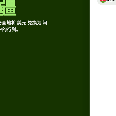
疆
币
种
账
户
地将 美元 兑换为 阿
用户的行列。
和
机
我们目
Wise
平
在金融
您将清
管
保您只