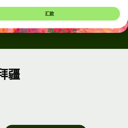
汇款
拜疆