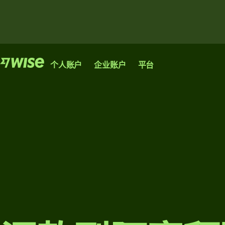
产品
产品
产品
个人账户
企业账户
平台
汇
汇
Wise
Wise
款
款
Wise
账户
企业
发
收
Platform
送
款
账户
让您像本
大
银行、金融机构和
地人一样
管
企业均可接入我们
额
进行汇
您的创业
理
的网络。
汇
款、消费
公司或高
团
和兑换资
速成长企
款
浏览
队
金的国际
业实现国
收
财
账户。
际化发展
所需的唯
款
务
浏览