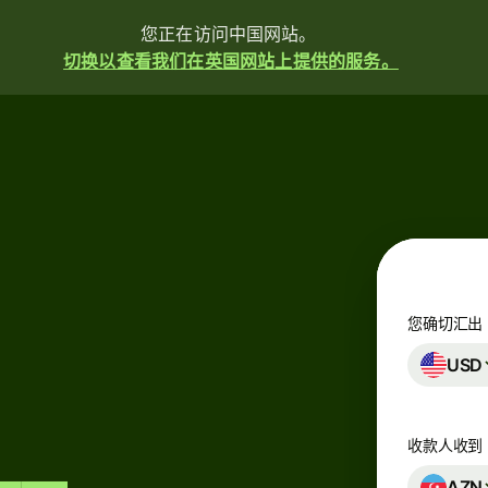
您正在访问中国网站。
切换以查看我们在英国网站上提供的服务。
汇
款
收
款
您确切汇出
发
USD
行
卡
片
收款人收到
多
AZN