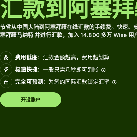
汇款到阿塞拜
一账户。
关
浏览
定价
联
会
节省从中国大陆到阿塞拜疆在线汇款的手续费。快速、安全
计
塞拜疆马纳特 并进行汇款，加入 14.800 多万 Wise 
个人
软
定价
行业
件
费用低廉
：汇款金额越高，费用越划算
银行
资源
极速快捷
：一般只需几秒即可到账
金融
构
完全可预测
：为您的国际汇款锁定汇率
探索
教育
API 集
台
开设账户
成
市场
探索
演示
消费
理
联系