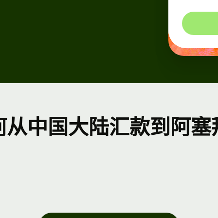
平
平
何从中国大陆汇款到阿塞
e
nect
者
 文