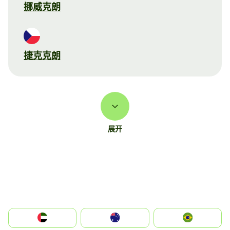
挪威克朗
捷克克朗
展开
الإمارات العربية المتحدة
Australia
Brazil