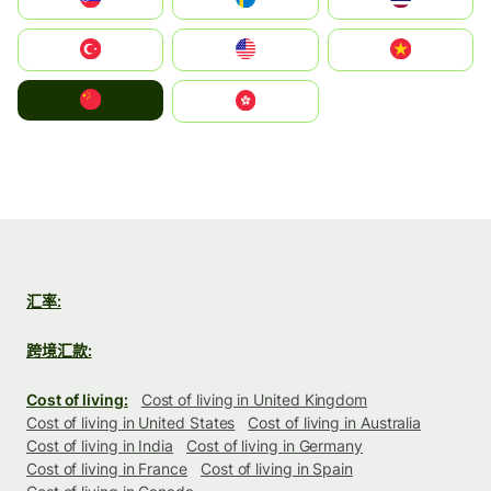
Türkiye
United States
Vietnam
中国
中國香港特別行政區
汇率:
跨境汇款:
Cost of living:
Cost of living in United Kingdom
Cost of living in United States
Cost of living in Australia
Cost of living in India
Cost of living in Germany
Cost of living in France
Cost of living in Spain