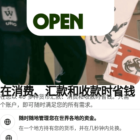
在消费、汇款和收款时省钱
在您以 40 多种货币汇款、消费和收款时省钱。只需一
个账户，即可随时满足您的所有需求。
随时随地管理您在世界各地的资金。
在一个地方持有您的货币，并在几秒钟内兑换。