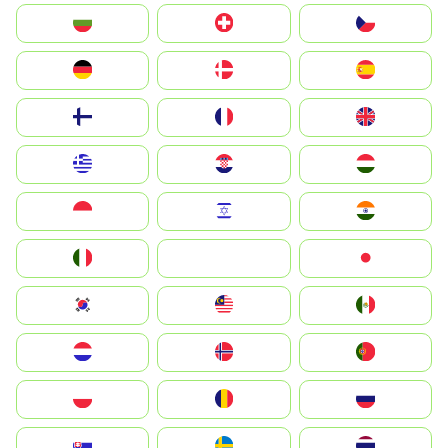
България
Switzerland
Czechia
Deutschland
Denmark
España
Suomi
France
United Kingdom
Greece
Hrvatska
Magyarország
Indonesia
Israel
India
Italia
JA
Japan
South Korea
Malay
Mexico
Nederland
Norge
Portugal
Polska
România
Россия
Slovensko
Ruoŧŧa
ไทย