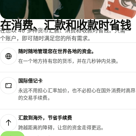
在消费、汇款和收款时省钱
在您以 40 多种货币汇款、消费和收款时省钱。只需一
个账户，即可随时满足您的所有需求。
随时随地管理您在世界各地的资金。
在一个地方持有您的货币，并在几秒钟内兑换。
国际借记卡
永远不用担心汇率加价，也不必担心在国外消费时高昂
的交易手续费。
汇款到海外，节省手续费
跨越距离的障碍，让您的资金走得更远。