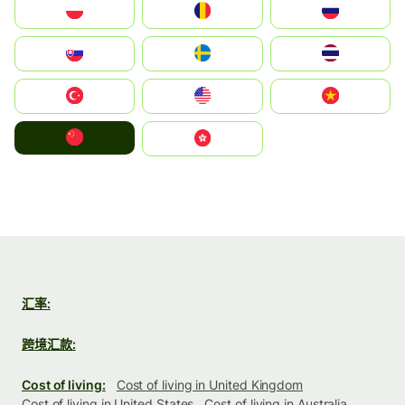
Polska
România
Россия
Slovensko
Ruoŧŧa
ไทย
Türkiye
United States
Vietnam
中国
中國香港特別行政區
汇率:
跨境汇款:
Cost of living:
Cost of living in United Kingdom
Cost of living in United States
Cost of living in Australia