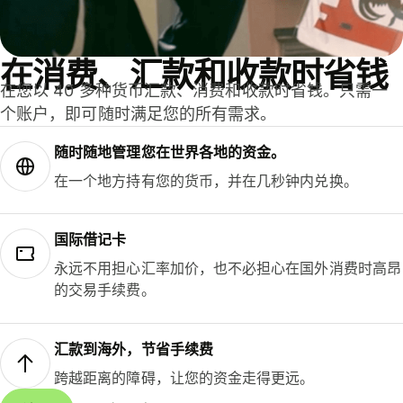
在消费、汇款和收款时省钱
在您以 40 多种货币汇款、消费和收款时省钱。只需一
个账户，即可随时满足您的所有需求。
随时随地管理您在世界各地的资金。
在一个地方持有您的货币，并在几秒钟内兑换。
国际借记卡
永远不用担心汇率加价，也不必担心在国外消费时高昂
的交易手续费。
汇款到海外，节省手续费
跨越距离的障碍，让您的资金走得更远。