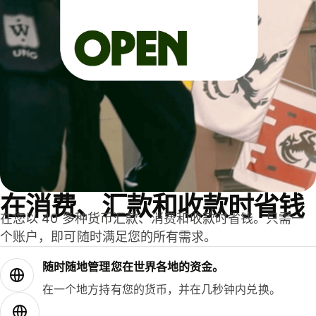
在消费、汇款和收款时省钱
在您以 40 多种货币汇款、消费和收款时省钱。只需一
个账户，即可随时满足您的所有需求。
随时随地管理您在世界各地的资金。
在一个地方持有您的货币，并在几秒钟内兑换。