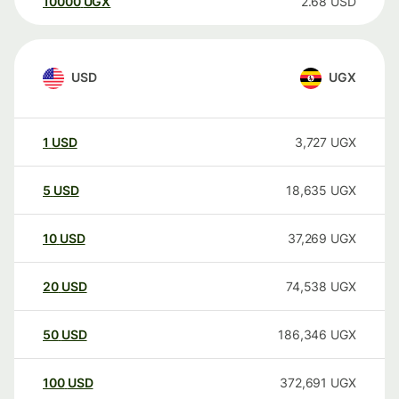
10000
UGX
2.68
USD
USD
UGX
1
USD
3,727
UGX
5
USD
18,635
UGX
10
USD
37,269
UGX
20
USD
74,538
UGX
50
USD
186,346
UGX
100
USD
372,691
UGX