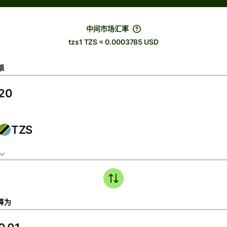
中间市场汇率
tzs1 TZS = 0.0003785 USD
额
TZS
算为