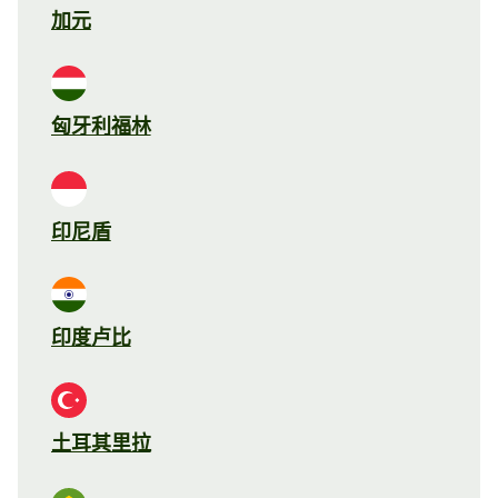
加元
匈牙利福林
印尼盾
印度卢比
土耳其里拉