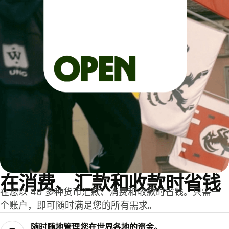
在消费、汇款和收款时省钱
在您以 40 多种货币汇款、消费和收款时省钱。只需一
个账户，即可随时满足您的所有需求。
随时随地管理您在世界各地的资金。