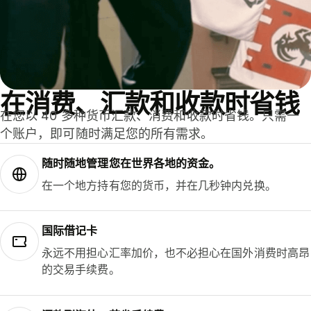
在消费、汇款和收款时省钱
在您以 40 多种货币汇款、消费和收款时省钱。只需一
个账户，即可随时满足您的所有需求。
随时随地管理您在世界各地的资金。
在一个地方持有您的货币，并在几秒钟内兑换。
国际借记卡
永远不用担心汇率加价，也不必担心在国外消费时高昂
的交易手续费。