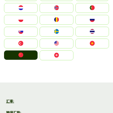
Nederland
Norge
Portugal
Polska
România
Россия
Slovensko
Ruoŧŧa
ไทย
Türkiye
United States
Vietnam
中国
中國香港特別行政區
汇率:
跨境汇款: