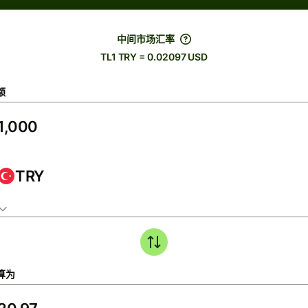
中间市场汇率
TL1 TRY = 0.02097 USD
额
TRY
算为